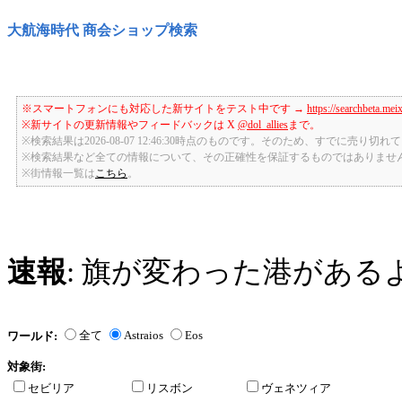
大航海時代 商会ショップ検索
※スマートフォンにも対応した新サイトをテスト中です →
https://searchbeta.mei
※新サイトの更新情報やフィードバックは X
@dol_allies
まで。
※検索結果は2026-08-07 12:46:30時点のものです。そのため、すでに売り
※検索結果など全ての情報について、その正確性を保証するものではありませ
※街情報一覧は
こちら
。
速報
: 旗が変わった港がある
全て
Astraios
Eos
ワールド:
対象街:
セビリア
リスボン
ヴェネツィア