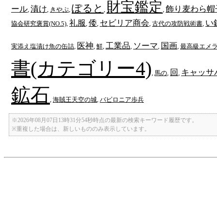
財宝鑑定
ぽると
ール
漬け
飾り麦わら帽
,
,
きやぷ
,
,
,
礼服
倭
セビリア商会
い
協会研究褒賞(NO.5)
,
,
,
,
古代の攻防戦術書
,
医神
工業品
ソーマ
国画
実添え塩漬け魚の缶詰
,
,
鮮
,
,
,
,
最高級エメ
書(カテゴリー4)
回
キャッサ
,
馬の
,
,
鉱石
,
海賊王天空の城
,
バビロニア歩兵
※2026年08月07日13時31分54秒時点の最新の検索キーワード履歴です。
※重複した場合は、新しいもののみ表示しています。