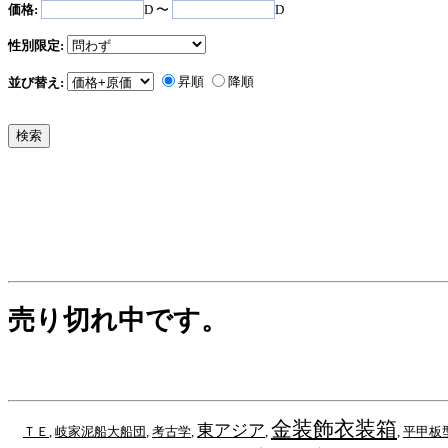
価格:
D 〜
D
性別限定:
昇順
降順
並び替え:
売り切れ中です。
金装飾衣装箱
東アジア
ＴＥ
,
岐家泥船大船団
,
考古学
,
,
,
平甲板