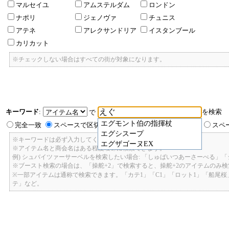
マルセイユ
アムステルダム
ロンドン
ナポリ
ジェノヴァ
チュニス
アテネ
アレクサンドリア
イスタンブール
カリカット
※チェックしない場合はすべての街が対象になります。
キーワード
:
を検索
で
エグモント伯の指揮杖
完全一致
スペースで区切ったキーワードのいずれかを含む
スペ
エグシスープ
※キーワードは必ず入力してください。
エグザゴーヌEX
※アイテム名と商会名はある程度曖昧に検索できます。
例) シュバイツァーサーベルを検索したい場合: 「しゅばいつあーさーべる」
※ブースト検索の場合は、「操舵+2」で検索すると、操舵+2のアイテムのみ
※一部アイテムは通称で検索できます。「カテ1」「C1」「ロット1」「船尾
テ」など。