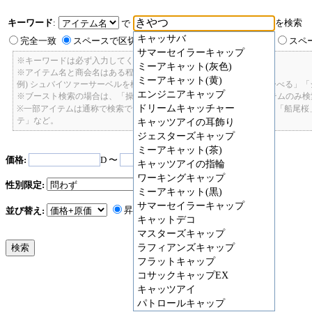
キーワード
:
を検索
で
キャッサバ
完全一致
スペースで区切ったキーワードのいずれかを含む
スペ
サマーセイラーキャップ
※キーワードは必ず入力してください。
ミーアキャット(灰色)
※アイテム名と商会名はある程度曖昧に検索できます。
ミーアキャット(黄)
例) シュバイツァーサーベルを検索したい場合: 「しゅばいつあーさーべる」
エンジニアキャップ
※ブースト検索の場合は、「操舵+2」で検索すると、操舵+2のアイテムのみ
ドリームキャッチャー
※一部アイテムは通称で検索できます。「カテ1」「C1」「ロット1」「船尾
テ」など。
キャッツアイの耳飾り
ジェスターズキャップ
ミーアキャット(茶)
価格:
D 〜
D
キャッツアイの指輪
ワーキングキャップ
性別限定:
ミーアキャット(黒)
サマーセイラーキャップ
昇順
降順
並び替え:
キャットデコ
マスターズキャップ
ラフィアンズキャップ
フラットキャップ
コサックキャップEX
キャッツアイ
パトロールキャップ