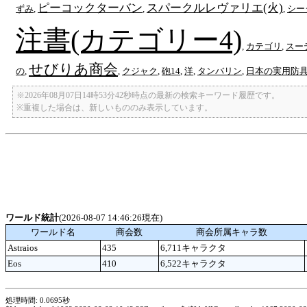
ピーコックターバン
スパークルレヴァリエ(火)
ずみ
,
,
,
シー
注書(カテゴリー4)
,
カテゴリ
,
スー
せびりあ商会
の
,
,
クジャク
,
砲14
,
洋
,
タンバリン
,
日本の実用防
※2026年08月07日14時53分42秒時点の最新の検索キーワード履歴です。
※重複した場合は、新しいもののみ表示しています。
ワールド統計
(2026-08-07 14:46:26現在)
ワールド名
商会数
商会所属キャラ数
Astraios
435
6,711キャラクタ
Eos
410
6,522キャラクタ
処理時間: 0.0695秒