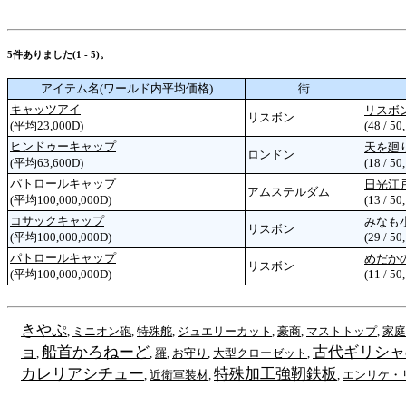
5件ありました(1 - 5)。
アイテム名(ワールド内平均価格)
街
キャッツアイ
リスボ
リスボン
(平均23,000D)
(48 / 50
ヒンドゥーキャップ
天を廻
ロンドン
(平均63,600D)
(18 / 50
パトロールキャップ
日光江
アムステルダム
(平均100,000,000D)
(13 / 50
コサックキャップ
みなも
リスボン
(平均100,000,000D)
(29 / 50
パトロールキャップ
めだか
リスボン
(平均100,000,000D)
(11 / 50
きやぷ
,
ミニオン砲
,
特殊舵
,
ジュエリーカット
,
豪商
,
マストトップ
,
家庭
ョ
船首かろねーど
古代ギリシャ
,
,
羅
,
お守り
,
大型クローゼット
,
カレリアシチュー
特殊加工強靭鉄板
,
近衛軍装材
,
,
エンリケ・