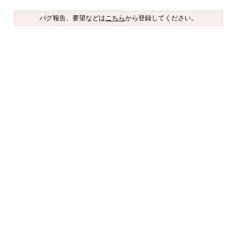
バグ報告、要望などは
こちら
から登録してください。