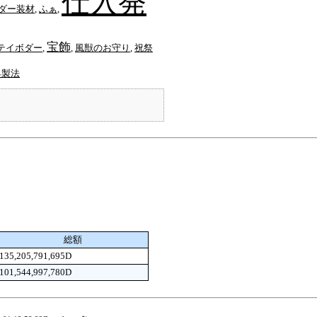
仕入発
ダー装材
,
ふぁ
,
宝飾
テイボダー
,
,
風獣のお守り
,
祝祭
具製法
総額
135,205,791,695D
101,544,997,780D