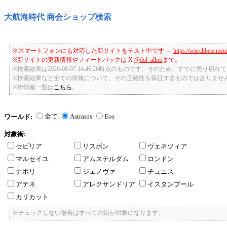
大航海時代 商会ショップ検索
※スマートフォンにも対応した新サイトをテスト中です →
https://searchbeta.mei
※新サイトの更新情報やフィードバックは X
@dol_allies
まで。
※検索結果は2026-08-07 14:46:26時点のものです。そのため、すでに売り
※検索結果など全ての情報について、その正確性を保証するものではありませ
※街情報一覧は
こちら
。
全て
Astraios
Eos
ワールド:
対象街:
セビリア
リスボン
ヴェネツィア
マルセイユ
アムステルダム
ロンドン
ナポリ
ジェノヴァ
チュニス
アテネ
アレクサンドリア
イスタンブール
カリカット
※チェックしない場合はすべての街が対象になります。