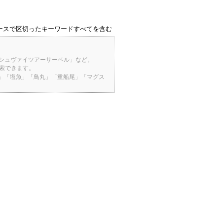
ースで区切ったキーワードすべてを含む
「シュヴァイツアーサーベル」など。
検索できます。
桜」「塩魚」「鳥丸」「重船尾」「マグス