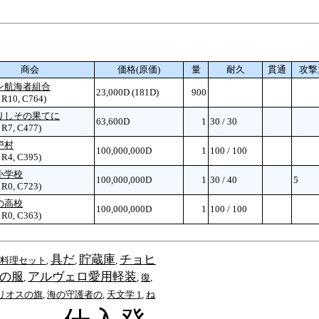
商会
価格(原価)
量
耐久
貫通
攻撃
ン航海者組合
23,000D (181D)
900
, R10, C764)
りしその果てに
63,600D
1
30 / 30
, R7, C477)
戸村
100,000,000D
1
100 / 100
, R4, C395)
小学校
100,000,000D
1
30 / 40
5
, R0, C723)
の高校
100,000,000D
1
100 / 100
, R0, C363)
具だ
貯蔵庫
チョヒ
料理セット
,
,
,
の服
アルヴェロ愛用軽装
,
,
復
,
リオスの旗
,
海の守護者の
,
天文学 1
,
ね