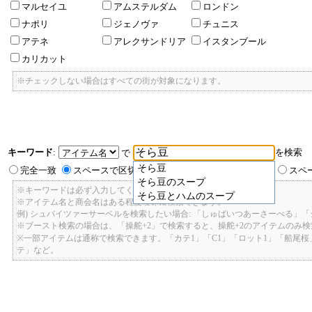
マルセイユ
アムステルダム
ロンドン
ナポリ
ジェノヴァ
チュニス
アテネ
アレクサンドリア
イスタンブール
カリカット
※チェックしない場合はすべての街が対象になります。
キーワード
:
を検索
で
そら豆
完全一致
スペースで区切ったキーワードのいずれかを含む
スペ
そら豆のスープ
※キーワードは必ず入力してください。
そら豆とハムのスープ
※アイテム名と商会名はある程度曖昧に検索できます。
例) シュバイツァーサーベルを検索したい場合: 「しゅばいつあーさーべる」
※ブースト検索の場合は、「操舵+2」で検索すると、操舵+2のアイテムのみ
※一部アイテムは通称で検索できます。「カテ1」「C1」「ロット1」「船尾
テ」など。