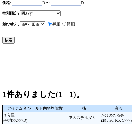
価格:
D 〜
D
性別限定:
昇順
降順
並び替え:
1件ありました(1 - 1)。
アイテム名(ワールド内平均価格)
街
商会
そら豆
たけのこ商会
アムステルダム
(平均77,777D)
(29 / 50, R5, C777)