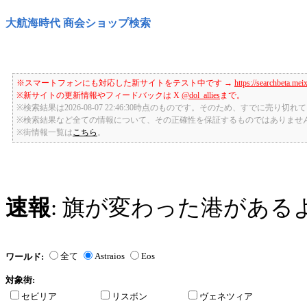
大航海時代 商会ショップ検索
※スマートフォンにも対応した新サイトをテスト中です →
https://searchbeta.mei
※新サイトの更新情報やフィードバックは X
@dol_allies
まで。
※検索結果は2026-08-07 22:46:30時点のものです。そのため、すでに売り
※検索結果など全ての情報について、その正確性を保証するものではありませ
※街情報一覧は
こちら
。
速報
: 旗が変わった港がある
全て
Astraios
Eos
ワールド:
対象街:
セビリア
リスボン
ヴェネツィア