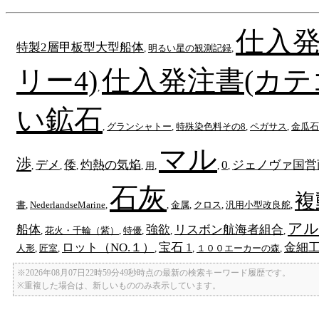
仕入発
特製2層甲板型大型船体
,
明るい星の観測記録
,
リー4)
仕入発注書(カテ
,
い鉱石
,
グランシャトー
,
特殊染色料その8
,
ペガサス
,
金瓜石
マル
渉
デメ
倭
灼熱の気焔
0
ジェノヴァ国営
,
,
,
,
用
,
,
,
石灰
複
書
,
NederlandseMarine
,
,
金属
,
クロス
,
汎用小型改良舵
,
アル
船体
強欲
リスボン航海者組合
,
花火・千輪（紫）
,
特優
,
,
,
ロット（NO.１）
宝石 1
金細
人形
,
匠室
,
,
,
１００エーカーの森
,
※2026年08月07日22時59分49秒時点の最新の検索キーワード履歴です。
※重複した場合は、新しいもののみ表示しています。