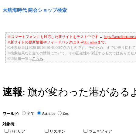
大航海時代 商会ショップ検索
※スマートフォンにも対応した新サイトをテスト中です →
https://searchbeta.mei
※新サイトの更新情報やフィードバックは X
@dol_allies
まで。
※検索結果は2026-08-06 20:43:00時点のものです。そのため、すでに売り
※検索結果など全ての情報について、その正確性を保証するものではありませ
※街情報一覧は
こちら
。
速報
: 旗が変わった港がある
全て
Astraios
Eos
ワールド:
対象街:
セビリア
リスボン
ヴェネツィア