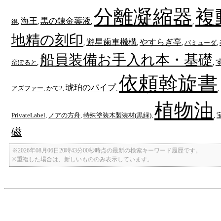
分離凝縮器
複
海王
黒の錬金薬液
得
,
,
,
,
地精の刻印
遊星歯車機構
やすらぎ亭
,
,
,
バミューダ
,
船員装備お手入れ本・基礎
蛮ぽると
,
,
依頼斡旋書
琥珀のパイプ
アズファー
,
かて2
,
,
,
植物油
PrivateLabel
,
ノアの方舟
,
特殊塗装木製装材(黒緑)
,
,
磁
※2026年08月06日20時43分00秒時点の最新の検索キーワード履歴です。
※重複した場合は、新しいもののみ表示しています。