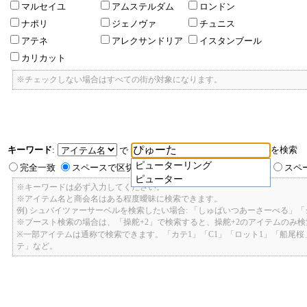
マルセイユ
アムステルダム
ロンドン
ナポリ
ジェノヴァ
チュニス
アテネ
アレクサンドリア
イスタンブール
カリカット
※チェックしない場合はすべての街が対象になります。
キーワード
:
を検索
で
ピューターリング
完全一致
スペースで区切ったキーワードのいずれかを含む
スペ
ピューター
※キーワードは必ず入力してください。
※アイテム名と商会名はある程度曖昧に検索できます。
例) シュバイツァーサーベルを検索したい場合: 「しゅばいつあーさーべる」
※ブースト検索の場合は、「操舵+2」で検索すると、操舵+2のアイテムのみ
※一部アイテムは通称で検索できます。「カテ1」「C1」「ロット1」「船尾
テ」など。