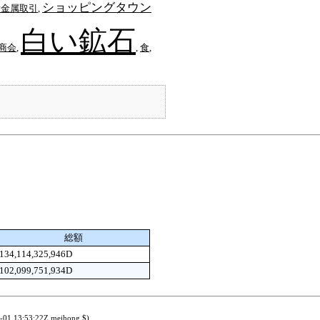
ショッピングタウン
貴金属取引
,
白い鉱石
商会
,
,
食
,
総額
134,114,325,946D
102,099,751,934D
8-01 13:53:22Z meihong $)