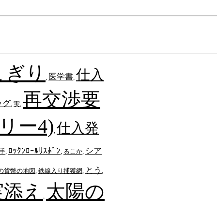
こぎり
仕入
医学書
,
,
再交渉要
ッグ
,
実
,
リー4)
仕入発
,
ﾛｯｸﾝﾛｰﾙﾘｽﾎﾞﾝ
シア
手
,
,
るこか
,
とう
の貨幣の地図
,
鉄線入り捕獲網
,
,
実添え
太陽の
,