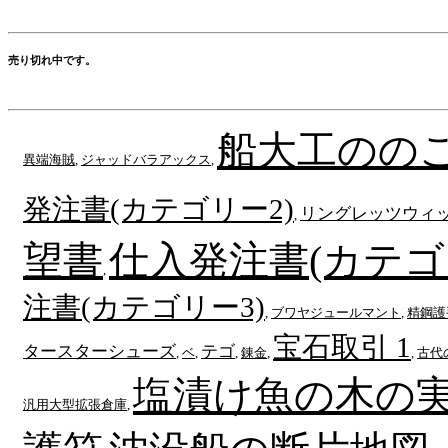
売り切れ中です。
船大工のの
異端海賊
,
ジャッドバラアックス
,
発注書(カテゴリー2)
リングレッツウィ
,
望書
仕入発注書(カテゴ
,
注書(カテゴリー3)
,
ブワヤジュールマント
,
精鋼護
宝石取引 1
タースターシューズ
テゴ
,
ベ
,
,
錬金
,
,
古代
塩漬け魚の木の
汎用大型拡張倉庫
,