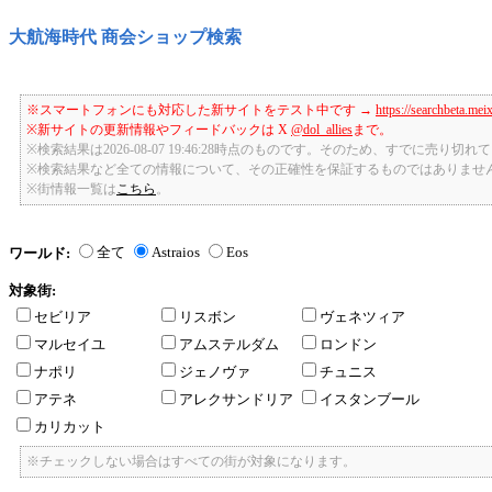
大航海時代 商会ショップ検索
※スマートフォンにも対応した新サイトをテスト中です →
https://searchbeta.mei
※新サイトの更新情報やフィードバックは X
@dol_allies
まで。
※検索結果は2026-08-07 19:46:28時点のものです。そのため、すでに売り
※検索結果など全ての情報について、その正確性を保証するものではありませ
※街情報一覧は
こちら
。
全て
Astraios
Eos
ワールド:
対象街:
セビリア
リスボン
ヴェネツィア
マルセイユ
アムステルダム
ロンドン
ナポリ
ジェノヴァ
チュニス
アテネ
アレクサンドリア
イスタンブール
カリカット
※チェックしない場合はすべての街が対象になります。