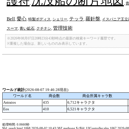
護符
沈没船の断片地図
,
,
Bell
愛心
テッラ
羅針盤
,
,
特製ボディス
,
シェリー
,
,
,
イスパニア王立
管理技術
スーマ
,
青い鉱石
,
クチナシ
,
※2026年08月07日20時23分43秒時点の最新の検索キーワード履歴です。
※重複した場合は、新しいもののみ表示しています。
ワールド統計
(2026-08-07 19:46:28現在)
ワールド名
商会数
商会所属キャラ数
Astraios
435
6,712キャラクタ
Eos
410
6,521キャラクタ
処理時間: 0.0660秒
$Id: result.html 1068 2020-08-02 10:43:38Z meihong $ ($Id: UIController.php 1067 2020-0