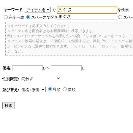
キーワード
:
を検索
で
まぐさ
完全一致
スペースで区切ったキーワードのいずれかを含む
スペ
※キーワードは必ず入力してください。
※アイテム名と商会名はある程度曖昧に検索できます。
例) シュバイツァーサーベルを検索したい場合: 「しゅばいつあーさーべる」
※ブースト検索の場合は、「操舵+2」で検索すると、操舵+2のアイテムのみ
※一部アイテムは通称で検索できます。「カテ1」「C1」「ロット1」「船尾
テ」など。
価格:
D 〜
D
性別限定:
昇順
降順
並び替え: