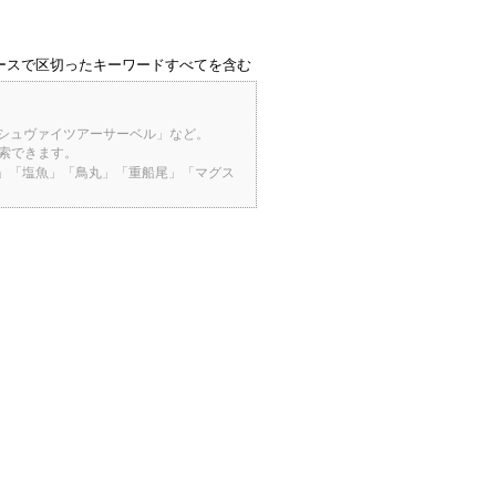
ースで区切ったキーワードすべてを含む
「シュヴァイツアーサーベル」など。
検索できます。
桜」「塩魚」「鳥丸」「重船尾」「マグス