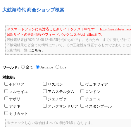
大航海時代 商会ショップ検索
※スマートフォンにも対応した新サイトをテスト中です →
https://searchbeta.mei
※新サイトの更新情報やフィードバックは X
@dol_allies
まで。
※検索結果は2026-08-08 13:46:55時点のものです。そのため、すでに売り
※検索結果など全ての情報について、その正確性を保証するものではありませ
※街情報一覧は
こちら
。
全て
Astraios
Eos
ワールド:
対象街:
セビリア
リスボン
ヴェネツィア
マルセイユ
アムステルダム
ロンドン
ナポリ
ジェノヴァ
チュニス
アテネ
アレクサンドリア
イスタンブール
カリカット
※チェックしない場合はすべての街が対象になります。