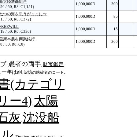
新大陸通商組合
1,000,000D
300
(50 / 50, R8, C1,151)
七つの海を思うがままに☆
1,000,000D
85
(15 / 50, R0, C372)
FREEWILL
1,000,000D
15
(19 / 50, R0, C330)
里斯本農村商業銀行
1,000,000D
300
(8 / 50, R0, C0)
ーブ
愚者の両手
財宝鑑定
,
,
,
一年は組
,
,
記憶の踏破者のコート
,
書(カテゴリ
リー4)
太陽
,
石灰
沈没船
,
マル
Desire