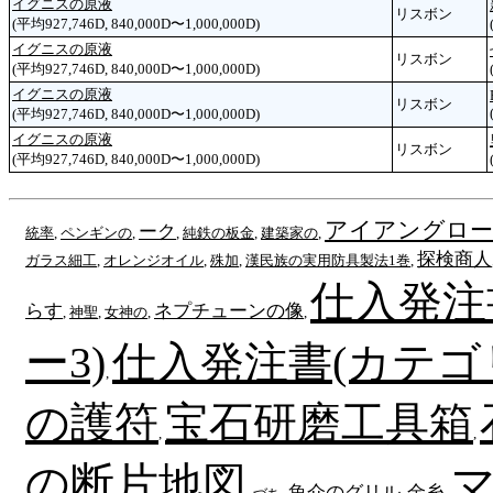
イグニスの原液
リスボン
(平均927,746D, 840,000D〜1,000,000D)
イグニスの原液
リスボン
(平均927,746D, 840,000D〜1,000,000D)
イグニスの原液
リスボン
(平均927,746D, 840,000D〜1,000,000D)
イグニスの原液
リスボン
(平均927,746D, 840,000D〜1,000,000D)
アイアングロ
ーク
統率
,
ペンギンの
,
,
純鉄の板金
,
建築家の
,
探検商人
ガラス細工
,
オレンジオイル
,
殊加
,
漢民族の実用防具製法1巻
,
仕入発注
らす
ネプチューンの像
,
神聖
,
女神の
,
,
ー3)
仕入発注書(カテゴ
,
の護符
宝石研磨工具箱
,
,
の断片地図
魚介のグリル
金糸