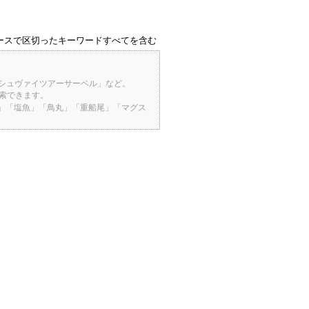
ースで区切ったキーワードすべてを含む
「シュヴァイツアーサーベル」など。
検索できます。
桜」「塩魚」「鳥丸」「重船尾」「マグス