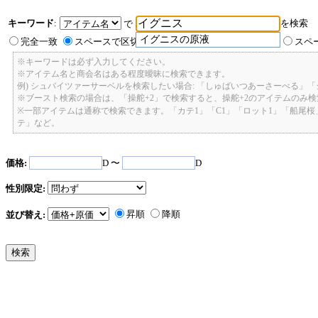
キーワード
:
を検索
で
イグニスの原液
完全一致
スペースで区切ったキーワードのいずれかを含む
スペ
※キーワードは必ず入力してください。
※アイテム名と商会名はある程度曖昧に検索できます。
例) シュバイツァーサーベルを検索したい場合: 「しゅばいつあーさーべる」
※ブースト検索の場合は、「操舵+2」で検索すると、操舵+2のアイテムのみ
※一部アイテムは通称で検索できます。「カテ1」「C1」「ロット1」「船尾
テ」など。
価格:
D 〜
D
性別限定:
昇順
降順
並び替え: