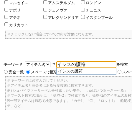
マルセイユ
アムステルダム
ロンドン
ナポリ
ジェノヴァ
チュニス
アテネ
アレクサンドリア
イスタンブール
カリカット
※チェックしない場合はすべての街が対象になります。
キーワード
:
を検索
で
イシスの護符
完全一致
スペースで区切ったキーワードのいずれかを含む
スペ
※キーワードは必ず入力してください。
※アイテム名と商会名はある程度曖昧に検索できます。
例) シュバイツァーサーベルを検索したい場合: 「しゅばいつあーさーべる」
※ブースト検索の場合は、「操舵+2」で検索すると、操舵+2のアイテムのみ
※一部アイテムは通称で検索できます。「カテ1」「C1」「ロット1」「船尾
テ」など。