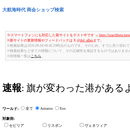
大航海時代 商会ショップ検索
※スマートフォンにも対応した新サイトをテスト中です →
https://searchbeta.mei
※新サイトの更新情報やフィードバックは X
@dol_allies
まで。
※検索結果は2026-08-06 08:46:29時点のものです。そのため、すでに売り
※検索結果など全ての情報について、その正確性を保証するものではありませ
※街情報一覧は
こちら
。
速報
: 旗が変わった港がある
全て
Astraios
Eos
ワールド:
対象街:
セビリア
リスボン
ヴェネツィア