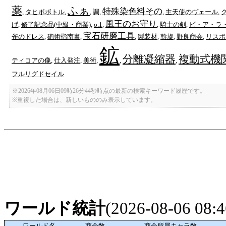
薬
ふぁ
特殊染色料その
,
タヒボボトル
,
,
調
,
,
主天使のヴェール
,
風王のお守り
げ
,
修了記念品(中級・商業)
,
o.1
,
,
騎士の剣
,
ビ・ア・ラ
宝石研磨工具
雀のドレス
,
砲術指南書
,
,
製装材
,
斡旋
,
野良商会
,
リスボ
鉱
分離凝縮器
複動式機
ティコアの像
,
仕入発注
,
美術
,
,
,
フルリグドセイル
※2026年08月06日09時26分44秒時点の最新の検索キーワード履歴です。
※重複した場合は、新しいもののみ表示しています。
ワールド統計
(2026-08-06 08
ワールド名
商会数
商会所属キャラ数