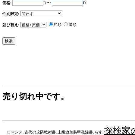
価格:
D 〜
D
性別限定:
昇順
降順
並び替え:
売り切れ中です。
探検家
ロマンス
,
古代の攻防戦術書
,
上級追加装甲発注書
,
らす
,