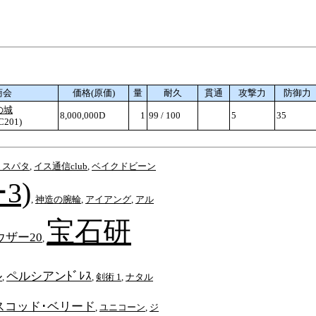
商会
価格(原価)
量
耐久
貫通
攻撃力
防御力
の城
8,000,000D
1
99 / 100
5
35
 C201)
・スパタ
,
イス通信club
,
ベイクドビーン
3)
,
神造の腕輪
,
アイアング
,
アル
宝石研
ウザー20
,
ル
ペルシアンﾄﾞﾚｽ
,
,
剣術 1
,
ナタル
スコッド･ベリード
,
ユニコーン
,
ジ