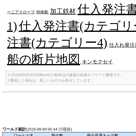
仕入発注書
加工鉄材
ーニアスローブ
,
特殊船
,
,
1)
仕入発注書(カテゴリー
,
注書(カテゴリー4)
仕入れ発注
,
船の断片地図
キンモクセイ
,
※2026年08月09日00時44分55秒時点の最新の検索キーワード履歴です。
※重複した場合は、新しいもののみ表示しています。
ワールド統計
(2026-08-09 00:44:55現在)
ワールド名
商会数
商会所属キャラ数