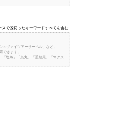
ースで区切ったキーワードすべてを含む
「シュヴァイツアーサーベル」など。
検索できます。
桜」「塩魚」「鳥丸」「重船尾」「マグス