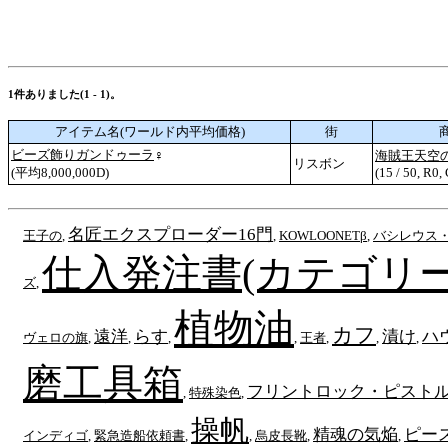
1件ありました(1 - 1)。
アイテム名(ワールド内平均価格)
街
ビーズ飾りガンドゥーラ
♀
海賊王天空
リスボン
(平均8,000,000D)
(15 / 50, R0,
名匠エクスプローダー16門
王子の
,
,
KOWLOONETβ
,
バシレウス
仕入発注書(カテゴリー
ズ
,
植物油
カフ
遠洋
らす
漬け
ハ
ヴェロの旗
,
,
,
,
王者
,
,
,
磨工具箱
フリントロック・ピスト
,
特殊染色
,
操帆
精魂の気焔
ピー
インディゴ
,
緊急造船依頼書
,
,
烏皮長靴
,
,