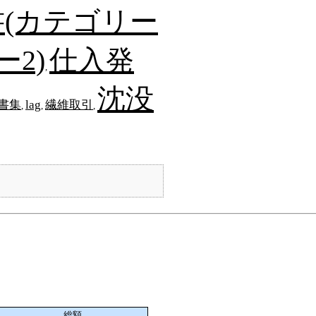
(カテゴリー
2)
仕入発
,
沈没
書集
lag
繊維取引
,
,
,
総額