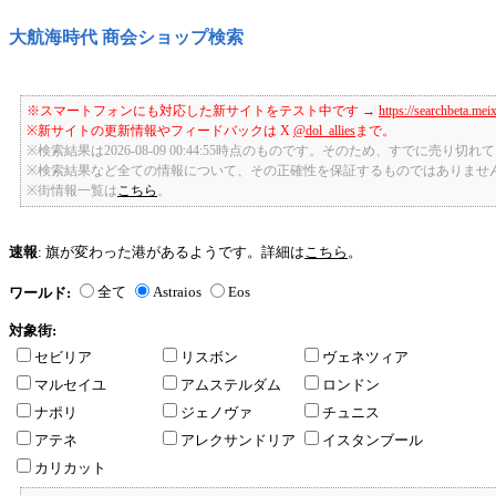
大航海時代 商会ショップ検索
※スマートフォンにも対応した新サイトをテスト中です →
https://searchbeta.mei
※新サイトの更新情報やフィードバックは X
@dol_allies
まで。
※検索結果は2026-08-09 00:44:55時点のものです。そのため、すでに売り
※検索結果など全ての情報について、その正確性を保証するものではありませ
※街情報一覧は
こちら
。
速報
: 旗が変わった港があるようです。詳細は
こちら
。
全て
Astraios
Eos
ワールド:
対象街:
セビリア
リスボン
ヴェネツィア
マルセイユ
アムステルダム
ロンドン
ナポリ
ジェノヴァ
チュニス
アテネ
アレクサンドリア
イスタンブール
カリカット