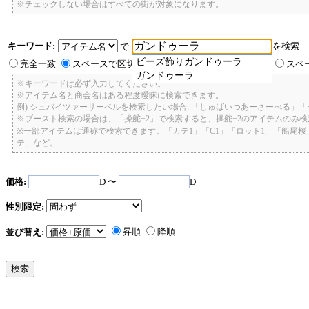
※チェックしない場合はすべての街が対象になります。
キーワード
:
を検索
で
ビーズ飾りガンドゥーラ
完全一致
スペースで区切ったキーワードのいずれかを含む
スペ
ガンドゥーラ
※キーワードは必ず入力してください。
※アイテム名と商会名はある程度曖昧に検索できます。
例) シュバイツァーサーベルを検索したい場合: 「しゅばいつあーさーべる」
※ブースト検索の場合は、「操舵+2」で検索すると、操舵+2のアイテムのみ
※一部アイテムは通称で検索できます。「カテ1」「C1」「ロット1」「船尾
テ」など。
価格:
D 〜
D
性別限定:
昇順
降順
並び替え: