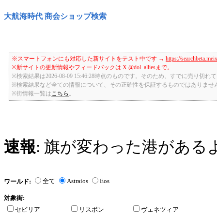
大航海時代 商会ショップ検索
※スマートフォンにも対応した新サイトをテスト中です →
https://searchbeta.mei
※新サイトの更新情報やフィードバックは X
@dol_allies
まで。
※検索結果は2026-08-09 15:46:28時点のものです。そのため、すでに売り
※検索結果など全ての情報について、その正確性を保証するものではありませ
※街情報一覧は
こちら
。
速報
: 旗が変わった港がある
全て
Astraios
Eos
ワールド:
対象街:
セビリア
リスボン
ヴェネツィア