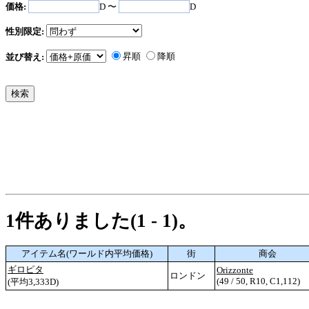
価格:
D 〜
D
性別限定:
昇順
降順
並び替え:
1件ありました(1 - 1)。
アイテム名(ワールド内平均価格)
街
商会
ギロピタ
Orizzonte
ロンドン
(49 / 50, R10, C1,112)
(平均3,333D)