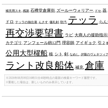
石樽堂倉庫街
ズールーウォリアー
器
補充用スキ
,
感謝
,
,
,
ドセ
,
,
テッラ
ドロ
らん
,
テッラの抽出液
,
んさす
,
儀礼剣
,
防汚
,
,
再交渉要望書
ラピ
大商人の援助指示
,
,
カテゴリ
アンフェール砲12門
理容師
アイギョク
引 2
,
,
,
,
,
公用大型櫂船
核
シト
剣
,
,
,
,
なめし
,
夕陽のヴェネツィ
ラント改良船体
倉庫
補充
,
,
※2026年08月09日16時31分46秒時点の最新の検索キーワード履歴です。
※重複した場合は、新しいもののみ表示しています。