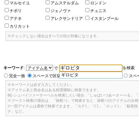
マルセイユ
アムステルダム
ロンドン
ナポリ
ジェノヴァ
チュニス
アテネ
アレクサンドリア
イスタンブール
カリカット
※チェックしない場合はすべての街が対象になります。
キーワード
:
を検索
で
ギロピタ
完全一致
スペースで区切ったキーワードのいずれかを含む
スペ
※キーワードは必ず入力してください。
※アイテム名と商会名はある程度曖昧に検索できます。
例) シュバイツァーサーベルを検索したい場合: 「しゅばいつあーさーべる」
※ブースト検索の場合は、「操舵+2」で検索すると、操舵+2のアイテムのみ
※一部アイテムは通称で検索できます。「カテ1」「C1」「ロット1」「船尾
テ」など。