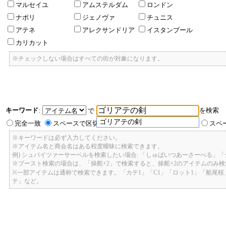
マルセイユ
アムステルダム
ロンドン
ナポリ
ジェノヴァ
チュニス
アテネ
アレクサンドリア
イスタンブール
カリカット
※チェックしない場合はすべての街が対象になります。
キーワード
:
を検索
で
ゴリアテの剣
完全一致
スペースで区切ったキーワードのいずれかを含む
スペ
※キーワードは必ず入力してください。
※アイテム名と商会名はある程度曖昧に検索できます。
例) シュバイツァーサーベルを検索したい場合: 「しゅばいつあーさーべる」
※ブースト検索の場合は、「操舵+2」で検索すると、操舵+2のアイテムのみ
※一部アイテムは通称で検索できます。「カテ1」「C1」「ロット1」「船尾
テ」など。