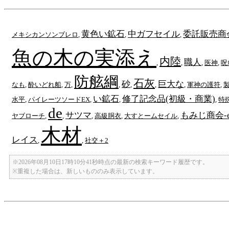
黄色い鉱石
中ガフセイル
委託販売商
メキシカンソンブレロ
,
,
,
魚の木の実添え
内陸
職人
,
,
,
医神
,
呪
防舷綱
石灰
砂
巨大な
なも
,
酔いどれ船
,
万
,
,
,
,
,
軍神の護符
,
い鉱石
修了記念品(初級・商業)
水平
,
パイレーツソードEX
,
,
,
特
de
サツマ
もみじ商会-
ヤブローチ
,
,
,
高級胴衣
,
大すとームセイル
,
木材
レイス
,
,
社交＋2
※2026年08月10日17時10分41秒時点の最新の検索キーワード履歴です。
※重複した場合は、新しいもののみ表示しています。