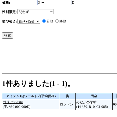
価格:
D 〜
D
性別限定:
昇順
降順
並び替え:
1件ありました(1 - 1)。
アイテム名(ワールド内平均価格)
街
商会
ゴリアテの剣
めだかの学校
ロンドン
60
(平均60,000,000D)
(44 / 50, R10, C1,085)