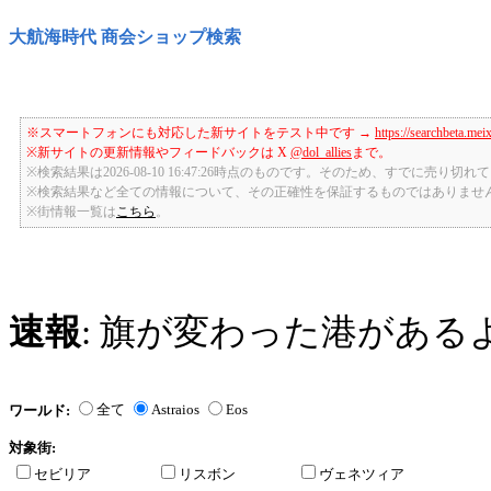
大航海時代 商会ショップ検索
※スマートフォンにも対応した新サイトをテスト中です →
https://searchbeta.mei
※新サイトの更新情報やフィードバックは X
@dol_allies
まで。
※検索結果は2026-08-10 16:47:26時点のものです。そのため、すでに売り
※検索結果など全ての情報について、その正確性を保証するものではありませ
※街情報一覧は
こちら
。
速報
: 旗が変わった港がある
全て
Astraios
Eos
ワールド:
対象街:
セビリア
リスボン
ヴェネツィア