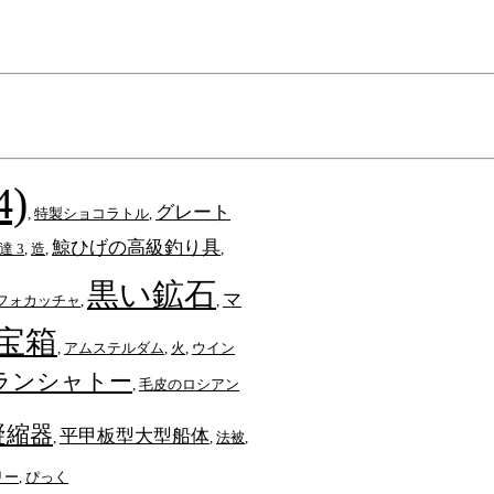
)
グレート
,
特製ショコラトル
,
鯨ひげの高級釣り具
達 3
,
造
,
,
黒い鉱石
マ
フォカッチャ
,
,
宝箱
,
アムステルダム
,
火
,
ウイン
ランシャトー
,
毛皮のロシアン
凝縮器
平甲板型大型船体
,
,
法被
,
リー
,
ぴっく