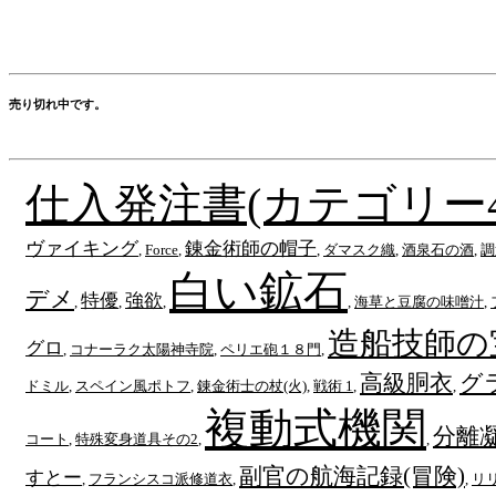
売り切れ中です。
仕入発注書(カテゴリー4
ヴァイキング
錬金術師の帽子
,
Force
,
,
ダマスク織
,
酒泉石の酒
,
調
白い鉱石
デメ
特優
強欲
,
,
,
,
海草と豆腐の味噌汁
,
造船技師の
グロ
,
コナーラク太陽神寺院
,
ペリエ砲１８門
,
高級胴衣
グ
ドミル
,
スペイン風ポトフ
,
錬金術士の杖(火)
,
戦術 1
,
,
複動式機関
分離
コート
,
特殊変身道具その2
,
,
副官の航海記録(冒険)
すとー
,
フランシスコ派修道衣
,
,
リ