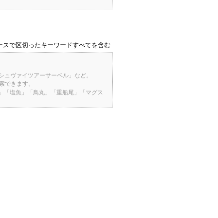
ースで区切ったキーワードすべてを含む
「シュヴァイツアーサーベル」など。
検索できます。
桜」「塩魚」「鳥丸」「重船尾」「マグス