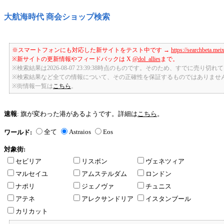
大航海時代 商会ショップ検索
※スマートフォンにも対応した新サイトをテスト中です →
https://searchbeta.mei
※新サイトの更新情報やフィードバックは X
@dol_allies
まで。
※検索結果は2026-08-07 23:39:38時点のものです。そのため、すでに売り
※検索結果など全ての情報について、その正確性を保証するものではありませ
※街情報一覧は
こちら
。
速報
: 旗が変わった港があるようです。詳細は
こちら
。
全て
Astraios
Eos
ワールド:
対象街:
セビリア
リスボン
ヴェネツィア
マルセイユ
アムステルダム
ロンドン
ナポリ
ジェノヴァ
チュニス
アテネ
アレクサンドリア
イスタンブール
カリカット