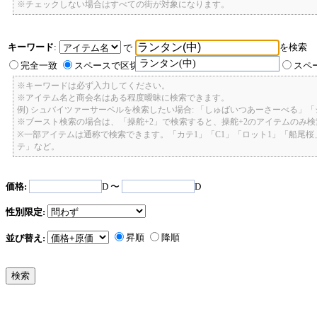
※チェックしない場合はすべての街が対象になります。
キーワード
:
を検索
で
ランタン(中)
完全一致
スペースで区切ったキーワードのいずれかを含む
スペ
※キーワードは必ず入力してください。
※アイテム名と商会名はある程度曖昧に検索できます。
例) シュバイツァーサーベルを検索したい場合: 「しゅばいつあーさーべる」
※ブースト検索の場合は、「操舵+2」で検索すると、操舵+2のアイテムのみ
※一部アイテムは通称で検索できます。「カテ1」「C1」「ロット1」「船尾
テ」など。
価格:
D 〜
D
性別限定:
昇順
降順
並び替え: