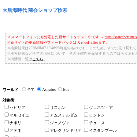
大航海時代 商会ショップ検索
※スマートフォンにも対応した新サイトをテスト中です →
https://searchbeta.mei
※新サイトの更新情報やフィードバックは X
@dol_allies
まで。
※検索結果は2026-08-07 19:46:28時点のものです。そのため、すでに売り
※検索結果など全ての情報について、その正確性を保証するものではありませ
※街情報一覧は
こちら
。
全て
Astraios
Eos
ワールド:
対象街:
セビリア
リスボン
ヴェネツィア
マルセイユ
アムステルダム
ロンドン
ナポリ
ジェノヴァ
チュニス
アテネ
アレクサンドリア
イスタンブール