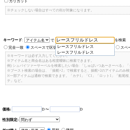
カリカット
※チェックしない場合はすべての街が対象になります。
キーワード
:
を検索
で
レースフリルドレス
完全一致
スペースで区切ったキーワードのいずれかを含む
スペ
レースフリルドレス
※キーワードは必ず入力してください。
※アイテム名と商会名はある程度曖昧に検索できます。
例) シュバイツァーサーベルを検索したい場合: 「しゅばいつあーさーべる」
※ブースト検索の場合は、「操舵+2」で検索すると、操舵+2のアイテムのみ
※一部アイテムは通称で検索できます。「カテ1」「C1」「ロット1」「船尾
テ」など。
価格:
D 〜
D
性別限定: