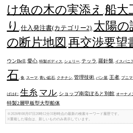
け魚の木の実添え
船大
,
り
太陽の
仕入発注書(カテゴリー2)
,
,
の断片地図
再交渉要望
,
ウンBell
愛心
テッラ
羅針盤
,
,
特製ボディス
,
シェリー
,
,
,
イスパニ
石
管理技術
王者
,
食
,
スーマ
,
青い鉱石
,
クチナシ
,
,
パン屋
,
,
プニマ
生糸
マル
ショップ南蛮ぽると別館
ばはむ
,
,
,
,
オーナメ
特製2層甲板型大型船体
※2026年08月07日20時12分31秒時点の最新の検索キーワード履歴です。
※重複した場合は、新しいもののみ表示しています。