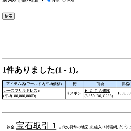
昇順
降順
並び替え:
1件ありました(1 - 1)。
アイテム名(ワールド内平均価格)
街
商会
価格(
レースフリルドレス
♀
Ｋ.Ｏ.Ｔ.Ｓ艦隊
リスボン
100,000
(平均100,000,000D)
(8 / 50, R0, C238)
宝石取引 1
とう
錬金
,
,
古代の貨幣の地図
,
鉄線入り捕獲網
,
,