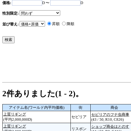
価格:
D 〜
D
性別限定:
昇順
降順
並び替え:
2件ありました(1 - 2)。
アイテム名(ワールド内平均価格)
街
商会
上質リギング
セビリアのフナ虫商事
セビリア
(平均2,000,000D)
(43 / 50, R10, C826)
上質リギング
ショップ商会はとのす
リスボン