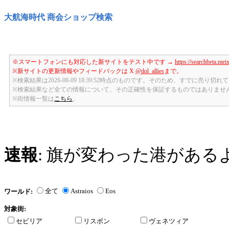
大航海時代 商会ショップ検索
※スマートフォンにも対応した新サイトをテスト中です →
https://searchbeta.mei
※新サイトの更新情報やフィードバックは X
@dol_allies
まで。
※検索結果は2026-08-09 18:39:52時点のものです。そのため、すでに売り
※検索結果など全ての情報について、その正確性を保証するものではありませ
※街情報一覧は
こちら
。
速報
: 旗が変わった港がある
全て
Astraios
Eos
ワールド:
対象街:
セビリア
リスボン
ヴェネツィア