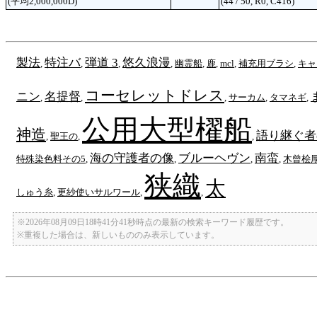
(平均2,000,000D)
(44 / 50, R0, C416)
製法
特注バ
弾道 3
悠久浪漫
,
,
,
,
幽霊船
,
鹿
,
mcl
,
補充用ブラシ
,
キャ
コーセレットドレス
ニン
名提督
,
,
,
サーカム
,
タマネギ
,
公用大型櫂船
神造
語り継ぐ者
,
聖王の
,
,
海の守護者の像
ブルーヘヴン
南蛮
特殊染色料その5
,
,
,
,
木曾桧
狭織
太
しゅう糸
,
更紗使いサルワール
,
,
※2026年08月09日18時41分41秒時点の最新の検索キーワード履歴です。
※重複した場合は、新しいもののみ表示しています。