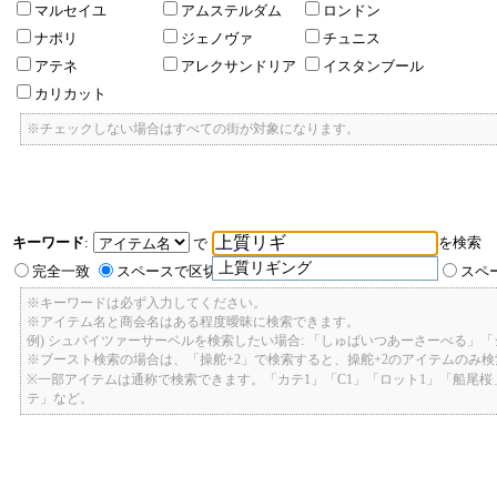
マルセイユ
アムステルダム
ロンドン
ナポリ
ジェノヴァ
チュニス
アテネ
アレクサンドリア
イスタンブール
カリカット
※チェックしない場合はすべての街が対象になります。
キーワード
:
を検索
で
上質リギング
完全一致
スペースで区切ったキーワードのいずれかを含む
スペ
※キーワードは必ず入力してください。
※アイテム名と商会名はある程度曖昧に検索できます。
例) シュバイツァーサーベルを検索したい場合: 「しゅばいつあーさーべる」
※ブースト検索の場合は、「操舵+2」で検索すると、操舵+2のアイテムのみ
※一部アイテムは通称で検索できます。「カテ1」「C1」「ロット1」「船尾
テ」など。