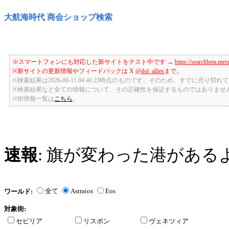
大航海時代 商会ショップ検索
※スマートフォンにも対応した新サイトをテスト中です →
https://searchbeta.mei
※新サイトの更新情報やフィードバックは X
@dol_allies
まで。
※検索結果は2026-08-11 04:46:23時点のものです。そのため、すでに売り
※検索結果など全ての情報について、その正確性を保証するものではありませ
※街情報一覧は
こちら
。
速報
: 旗が変わった港がある
全て
Astraios
Eos
ワールド:
対象街:
セビリア
リスボン
ヴェネツィア