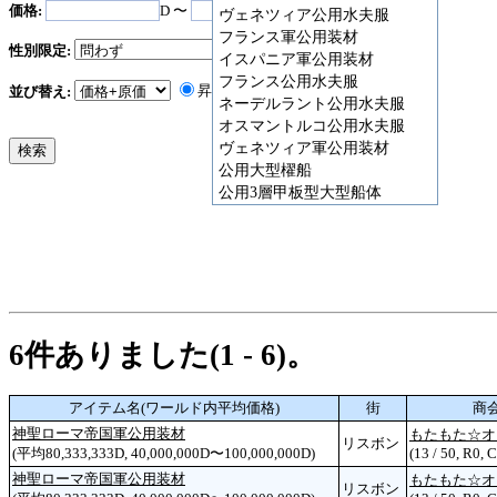
価格:
D 〜
D
ヴェネツィア公用水夫服
フランス軍公用装材
性別限定:
イスパニア軍公用装材
フランス公用水夫服
昇順
降順
並び替え:
ネーデルラント公用水夫服
オスマントルコ公用水夫服
ヴェネツィア軍公用装材
公用大型櫂船
公用3層甲板型大型船体
6件ありました(1 - 6)。
アイテム名(ワールド内平均価格)
街
商
神聖ローマ帝国軍公用装材
もたもた☆オ
リスボン
(平均80,333,333D, 40,000,000D〜100,000,000D)
(13 / 50, R0, 
神聖ローマ帝国軍公用装材
もたもた☆オ
リスボン