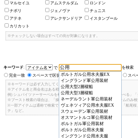
マルセイユ
アムステルダム
ロンドン
ナポリ
ジェノヴァ
チュニス
アテネ
アレクサンドリア
イスタンブール
カリカット
※チェックしない場合はすべての街が対象になります。
キーワード
:
を検索
で
ポルトガル公用水夫服EX
完全一致
スペースで区切ったキーワードのいずれかを含む
スペ
イングランド軍公用装材
※キーワードは必ず入力してください。
公用大型2層櫂船
※アイテム名と商会名はある程度曖昧に検索できます。
公用大型3層櫂船
例) シュバイツァーサーベルを検索したい場合: 「しゅばいつあーさーべる」
ネーデルラント軍公用装材
※ブースト検索の場合は、「操舵+2」で検索すると、操舵+2のアイテムのみ
ヴェネツィア公用水夫服EX
※一部アイテムは通称で検索できます。「カテ1」「C1」「ロット1」「船尾
テ」など。
スウェーデン軍公用装材
オスマントルコ軍公用装材
ポルトガル軍公用装材
ポルトガル公用水夫服
イングランド公用水夫服