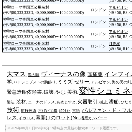
(平均80,333,333D, 40,000,000D〜100,000,000D)
(13 / 50, R0, 
神聖ローマ帝国軍公用装材
アルビオン
ロンドン
(平均80,333,333D, 40,000,000D〜100,000,000D)
(49 / 50, R8, 
神聖ローマ帝国軍公用装材
アルビオン
ロンドン
(平均80,333,333D, 40,000,000D〜100,000,000D)
(49 / 50, R8, 
神聖ローマ帝国軍公用装材
アルビオン
ロンドン
(平均80,333,333D, 40,000,000D〜100,000,000D)
(49 / 50, R8, 
神聖ローマ帝国軍公用装材
月夜桜
ロンドン
(平均80,333,333D, 40,000,000D〜100,000,000D)
(49 / 50, R10,
大マス
ヴィーナスの像
インフィ
頭痛薬
,
海の唄
,
,
,
学
ミミズ
ゼリー
,
ハトシェプストの胸飾り
,
,
,
アルビオン
,
海の民の剣
変性シュミネ
緊急造船依頼書
破壊
やむ
美術
,
,
,
,
装材
火器取引
漕船
製法
,
,
ニーナのドレス
,
あめじすと
,
,
樹皮
,
,
ひだま
技術
パルファン・ド・フル
,
航行技術
,
古びた宝箱
,
焼けた
,
言語
,
レス
幕開けのロット(No
,
イカロス
,
,
播磨カンパニー
※2026年08月11日05時06分32秒時点の最新の検索キーワード履歴です。