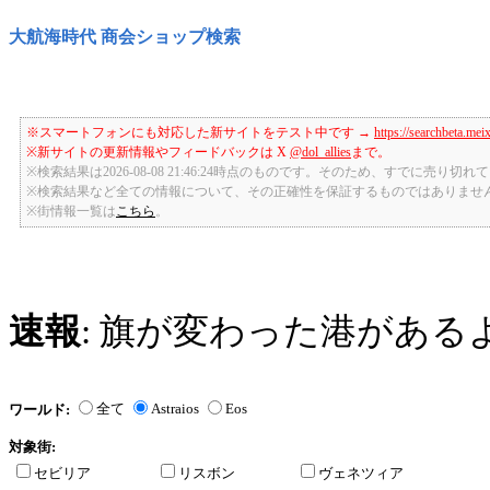
大航海時代 商会ショップ検索
※スマートフォンにも対応した新サイトをテスト中です →
https://searchbeta.mei
※新サイトの更新情報やフィードバックは X
@dol_allies
まで。
※検索結果は2026-08-08 21:46:24時点のものです。そのため、すでに売り
※検索結果など全ての情報について、その正確性を保証するものではありませ
※街情報一覧は
こちら
。
速報
: 旗が変わった港がある
全て
Astraios
Eos
ワールド:
対象街:
セビリア
リスボン
ヴェネツィア