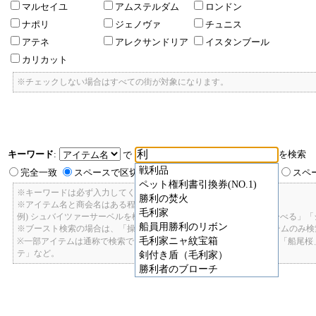
マルセイユ
アムステルダム
ロンドン
ナポリ
ジェノヴァ
チュニス
アテネ
アレクサンドリア
イスタンブール
カリカット
※チェックしない場合はすべての街が対象になります。
キーワード
:
を検索
で
戦利品
完全一致
スペースで区切ったキーワードのいずれかを含む
スペ
ペット権利書引換券(NO.1)
※キーワードは必ず入力してください。
勝利の焚火
※アイテム名と商会名はある程度曖昧に検索できます。
毛利家
例) シュバイツァーサーベルを検索したい場合: 「しゅばいつあーさーべる」
船員用勝利のリボン
※ブースト検索の場合は、「操舵+2」で検索すると、操舵+2のアイテムのみ
毛利家ニャ紋宝箱
※一部アイテムは通称で検索できます。「カテ1」「C1」「ロット1」「船尾
テ」など。
剣付き盾（毛利家）
勝利者のブローチ