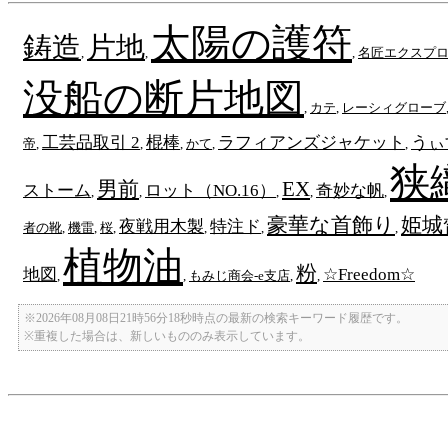
太陽の護符
鋳造
片地
,
,
,
名匠エクスプロ
没船の断片地図
,
カテ
,
レーシィグローブ
工芸品取引 2
棍棒
ラフィアンズジャケット
うぃ
帝
,
,
,
かて
,
,
狭
男前
EX
ストーム
ロット（NO.16）
奇妙な帆
,
,
,
,
,
豪華な首飾り
姫城
夜戦用木製
特注ド
者の靴
,
機雷
,
桜
,
,
,
,
植物油
粉
地図
☆Freedom☆
,
,
もみじ商会-e支店
,
,
※2026年08月08日21時56分18秒時点の最新の検索キーワード履歴です。
※重複した場合は、新しいもののみ表示しています。