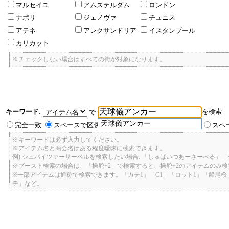
マルセイユ
アムステルダム
ロンドン
ナポリ
ジェノヴァ
チュニス
アテネ
アレクサンドリア
イスタンブール
カリカット
※チェックしない場合はすべての街が対象になります。
キーワード
:
を検索
で
天球儀アンカー
完全一致
スペースで区切ったキーワードのいずれかを含む
スペ
※キーワードは必ず入力してください。
※アイテム名と商会名はある程度曖昧に検索できます。
例) シュバイツァーサーベルを検索したい場合: 「しゅばいつあーさーべる」
※ブースト検索の場合は、「操舵+2」で検索すると、操舵+2のアイテムのみ
※一部アイテムは通称で検索できます。「カテ1」「C1」「ロット1」「船尾
テ」など。