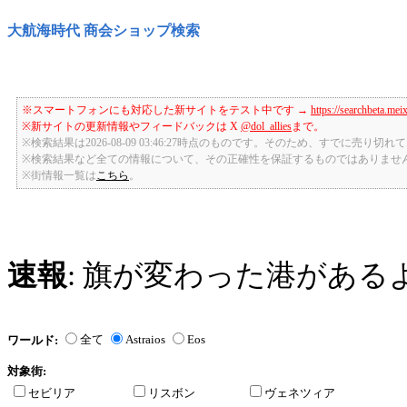
大航海時代 商会ショップ検索
※スマートフォンにも対応した新サイトをテスト中です →
https://searchbeta.mei
※新サイトの更新情報やフィードバックは X
@dol_allies
まで。
※検索結果は2026-08-09 03:46:27時点のものです。そのため、すでに売り
※検索結果など全ての情報について、その正確性を保証するものではありませ
※街情報一覧は
こちら
。
速報
: 旗が変わった港がある
全て
Astraios
Eos
ワールド:
対象街:
セビリア
リスボン
ヴェネツィア