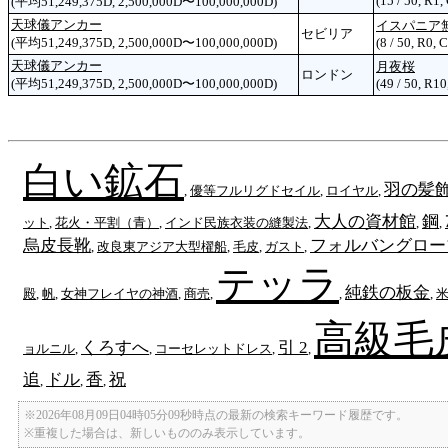
(15 / 50, R1,
(平均51,249,375D, 2,500,000D〜100,000,000D)
天球儀アンカー
イスパニア
セビリア
(平均51,249,375D, 2,500,000D〜100,000,000D)
(8 / 50, R0, 
天球儀アンカー
月夜桜
ロンドン
(平均51,249,375D, 2,500,000D〜100,000,000D)
(49 / 50, R10
白い鉱石
羽の髪
,
優等フルリグドセイル
,
ロイヤル
,
大人の資材館
鋼
ット
,
花火・平割（青）
,
インド民族衣装の縫製法
,
,
,
烏皮長靴
フォルバングロー
,
改良東アジア大型櫂船
,
毛皮
,
ガスト
,
テッラ
純鉄の板金
殿
,
帆
,
女神フレイヤの神酒
,
商売
,
,
,
高級毛
くろすへ
引 2
ョルニル
,
,
コーセレットドレス
,
,
追
ドル
香
祝
,
,
,
※2026年08月09日04時05分09秒時点の最新の検索キーワード履歴です。
※重複した場合は、新しいもののみ表示しています。