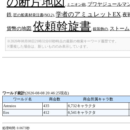
の断片地図
ブワヤジュールマ
,
ミニオン砲
,
学者のアミュレットEX
鉄
夜
,
匠の船素材発注書(NO.2)
,
,
依頼斡旋書
貨幣の地図
ストーム
,
,
銀装飾の
,
※2026年08月08日21時32分03秒時点の最新の検索キーワード履歴です。
※重複した場合は、新しいもののみ表示しています。
ワールド統計
(2026-08-08 20:46:25現在)
ワールド名
商会数
商会所属キャラ数
Astraios
435
6,732キャラクタ
Eos
412
6,541キャラクタ
処理時間: 0.0673秒