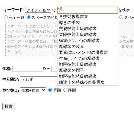
キーワード
:
を検索
で
各技能教導書集
完全一致
スペースで区切ったキーワードのいずれかを含む
スペ
導きの手袋
※キーワードは必ず入力してください。
交易技能上級教導書
※アイテム名と商会名はある程度曖昧に検索できます。
冒険技能上級教導書
例) シュバイツァーサーベルを検索したい場合: 「しゅばいつあーさーべる」
構築(ビルド)の魔導書
※ブースト検索の場合は、「操舵+2」で検索すると、操舵+2のアイテムのみ
魔導師の装束
※一部アイテムは通称で検索できます。「カテ1」「C1」「ロット1」「船尾
テ」など。
要素(エレメント)の魔導書
生命(ライフ)の魔導書
戦闘技能上級教導書
価格:
D 〜
D
魔導師の帽子
戦闘技能特級教導書
性別限定:
練達士の特殊技能指導集
昇順
降順
並び替え: