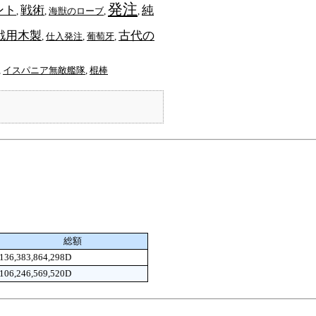
発注
ント
戦術
純
,
,
海獣のローブ
,
,
戦用木製
古代の
,
仕入発注
,
葡萄牙
,
,
イスパニア無敵艦隊
,
棍棒
総額
136,383,864,298D
106,246,569,520D