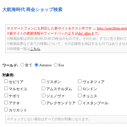
大航海時代 商会ショップ検索
※スマートフォンにも対応した新サイトをテスト中です →
https://searchbeta.mei
※新サイトの更新情報やフィードバックは X
@dol_allies
まで。
※検索結果は2026-08-08 20:46:25時点のものです。そのため、すでに売り
※検索結果など全ての情報について、その正確性を保証するものではありませ
※街情報一覧は
こちら
。
全て
Astraios
Eos
ワールド:
対象街:
セビリア
リスボン
ヴェネツィア
マルセイユ
アムステルダム
ロンドン
ナポリ
ジェノヴァ
チュニス
アテネ
アレクサンドリア
イスタンブール
カリカット
※チェックしない場合はすべての街が対象になります。