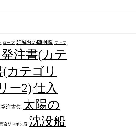
楼
姫城督の陣羽織
,
ロープ
,
,
ファフ
発注書(カテ
(カテゴリ
リー2)
仕入
,
太陽の
れ発注書集
,
沈没船
商会リスボン店
,