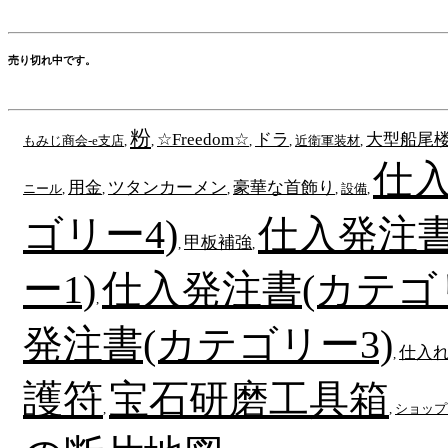
売り切れ中です。
粉
☆Freedom☆
ドラ
大型船尾
もみじ商会-e支店
,
,
,
,
近衛軍装材
,
仕入
用金
ツタンカーメン
豪華な首飾り
ニール
,
,
,
,
設備
,
ゴリー4)
仕入発注書
甲板補強
,
,
ー1)
仕入発注書(カテゴ
,
発注書(カテゴリー3)
仕入
,
護符
宝石研磨工具箱
,
,
ショップ