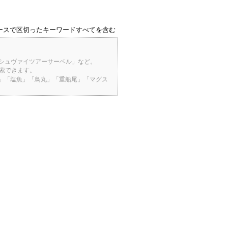
ースで区切ったキーワードすべてを含む
「シュヴァイツアーサーベル」など。
検索できます。
桜」「塩魚」「鳥丸」「重船尾」「マグス