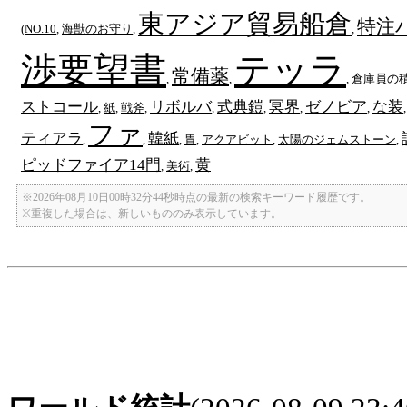
東アジア貿易船倉
特注
(NO.10
,
海獣のお守り
,
,
渉要望書
テッラ
常備薬
,
,
,
倉庫員の
ストコール
リボルバ
式典鎧
冥界
ゼノビア
な装
,
紙
,
戦斧
,
,
,
,
,
ファ
ティアラ
韓紙
,
,
,
胃
,
アクアビット
,
太陽のジェムストーン
,
ピッドファイア14門
黄
,
美術
,
※2026年08月10日00時32分44秒時点の最新の検索キーワード履歴です。
※重複した場合は、新しいもののみ表示しています。