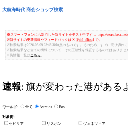
大航海時代 商会ショップ検索
※スマートフォンにも対応した新サイトをテスト中です →
https://searchbeta.mei
※新サイトの更新情報やフィードバックは X
@dol_allies
まで。
※検索結果は2026-08-09 23:46:30時点のものです。そのため、すでに売り
※検索結果など全ての情報について、その正確性を保証するものではありませ
※街情報一覧は
こちら
。
速報
: 旗が変わった港がある
全て
Astraios
Eos
ワールド:
対象街:
セビリア
リスボン
ヴェネツィア