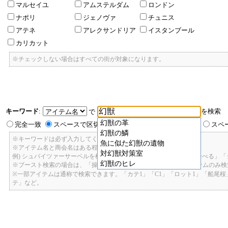
マルセイユ
アムステルダム
ロンドン
ナポリ
ジェノヴァ
チュニス
アテネ
アレクサンドリア
イスタンブール
カリカット
※チェックしない場合はすべての街が対象になります。
キーワード
:
を検索
で
幻獣の革
完全一致
スペースで区切ったキーワードのいずれかを含む
スペ
幻獣の鱗
※キーワードは必ず入力してください。
魚に似た幻獣の遺物
※アイテム名と商会名はある程度曖昧に検索できます。
対幻獣対策室
例) シュバイツァーサーベルを検索したい場合: 「しゅばいつあーさーべる」
幻獣のヒレ
※ブースト検索の場合は、「操舵+2」で検索すると、操舵+2のアイテムのみ
※一部アイテムは通称で検索できます。「カテ1」「C1」「ロット1」「船尾
テ」など。