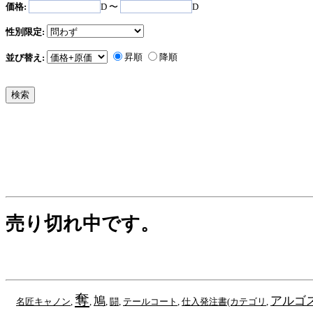
価格:
D 〜
D
性別限定:
昇順
降順
並び替え:
売り切れ中です。
奪
鳩
アルゴ
名匠キャノン
,
,
,
闘
,
テールコート
,
仕入発注書(カテゴリ
,