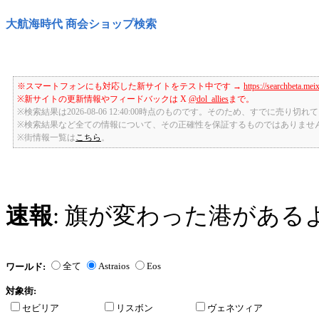
大航海時代 商会ショップ検索
※スマートフォンにも対応した新サイトをテスト中です →
https://searchbeta.mei
※新サイトの更新情報やフィードバックは X
@dol_allies
まで。
※検索結果は2026-08-06 12:40:00時点のものです。そのため、すでに売り
※検索結果など全ての情報について、その正確性を保証するものではありませ
※街情報一覧は
こちら
。
速報
: 旗が変わった港がある
全て
Astraios
Eos
ワールド:
対象街:
セビリア
リスボン
ヴェネツィア