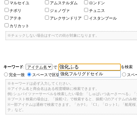
マルセイユ
アムステルダム
ロンドン
ナポリ
ジェノヴァ
チュニス
アテネ
アレクサンドリア
イスタンブール
カリカット
※チェックしない場合はすべての街が対象になります。
キーワード
:
を検索
で
強化フルリグドセイル
完全一致
スペースで区切ったキーワードのいずれかを含む
スペ
※キーワードは必ず入力してください。
※アイテム名と商会名はある程度曖昧に検索できます。
例) シュバイツァーサーベルを検索したい場合: 「しゅばいつあーさーべる」
※ブースト検索の場合は、「操舵+2」で検索すると、操舵+2のアイテムのみ
※一部アイテムは通称で検索できます。「カテ1」「C1」「ロット1」「船尾
テ」など。