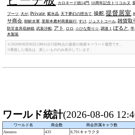
ビーチ板
,
カロネード砲14門
,
10周年記念トリコルヌ
,
提督居室
Private
操舵
ブーツ
,
大が
,
,
紫水晶
,
天下夢幻の脛当て
,
,
,
サ商会
雑貨取引
,
朝鮮水軍
,
里斯本農村商業銀行
,
すけ
,
ジュストコール
,
アト
ぽると
防災道具収納箱
,
武装沙船
,
,
ロロ
,
☆ひな祭り☆
,
調達 1
,
,
学
木製装
※2026年08月06日12時41分51秒時点の最新の検索キーワード履歴です。
※重複した場合は、新しいもののみ表示しています。
ワールド統計
(2026-08-06 12
ワールド名
商会数
商会所属キャラ数
Astraios
435
6,701キャラクタ