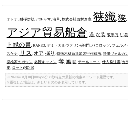
狭織
狭
オトナ
,
耐弾防壁
,
パチャマ
,
海草
,
株式会社西村倉庫
,
,
,
アジア貿易船倉
過
な装
い
,
,
,
双手刀
,
ト緑の書
,
RANK3
,
デミ・カルヴァリン砲4門
,
バロロッソ
,
フェルメ
リス
オア
掘り
スケナ
,
,
,
,
特殊木材系追加装甲作成法
,
特優ヴォルカン
奪
鳩
探検家のガウン
,
名匠キャノン
,
,
,
闘
,
テールコート
,
仕入発注書(カ
皮
,
ロット(NO.10
※2026年08月10日00時56分35秒時点の最新の検索キーワード履歴です。
※重複した場合は、新しいもののみ表示しています。