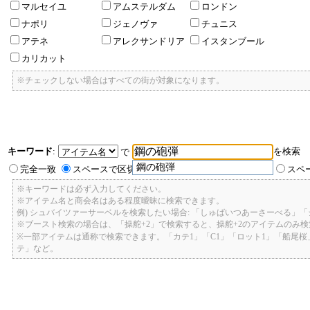
マルセイユ
アムステルダム
ロンドン
ナポリ
ジェノヴァ
チュニス
アテネ
アレクサンドリア
イスタンブール
カリカット
※チェックしない場合はすべての街が対象になります。
キーワード
:
を検索
で
鋼の砲弾
完全一致
スペースで区切ったキーワードのいずれかを含む
スペ
※キーワードは必ず入力してください。
※アイテム名と商会名はある程度曖昧に検索できます。
例) シュバイツァーサーベルを検索したい場合: 「しゅばいつあーさーべる」
※ブースト検索の場合は、「操舵+2」で検索すると、操舵+2のアイテムのみ
※一部アイテムは通称で検索できます。「カテ1」「C1」「ロット1」「船尾
テ」など。