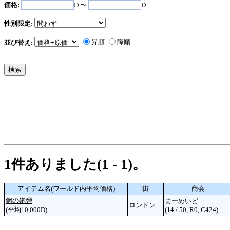
価格:
D 〜
D
性別限定:
昇順
降順
並び替え:
1件ありました(1 - 1)。
アイテム名(ワールド内平均価格)
街
商会
鋼の砲弾
まーめいど
ロンドン
(平均10,000D)
(14 / 50, R0, C424)