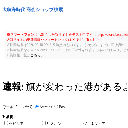
大航海時代 商会ショップ検索
※スマートフォンにも対応した新サイトをテスト中です →
https://searchbeta.mei
※新サイトの更新情報やフィードバックは X
@dol_allies
まで。
※検索結果は2026-08-10 00:46:22時点のものです。そのため、すでに売り
※検索結果など全ての情報について、その正確性を保証するものではありませ
※街情報一覧は
こちら
。
速報
: 旗が変わった港がある
全て
Astraios
Eos
ワールド:
対象街:
セビリア
リスボン
ヴェネツィア