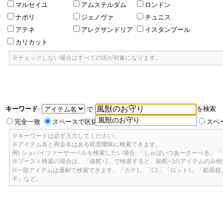
マルセイユ
アムステルダム
ロンドン
ナポリ
ジェノヴァ
チュニス
アテネ
アレクサンドリア
イスタンブール
カリカット
※チェックしない場合はすべての街が対象になります。
キーワード
:
を検索
で
風獣のお守り
完全一致
スペースで区切ったキーワードのいずれかを含む
スペ
※キーワードは必ず入力してください。
※アイテム名と商会名はある程度曖昧に検索できます。
例) シュバイツァーサーベルを検索したい場合: 「しゅばいつあーさーべる」
※ブースト検索の場合は、「操舵+2」で検索すると、操舵+2のアイテムのみ
※一部アイテムは通称で検索できます。「カテ1」「C1」「ロット1」「船尾
テ」など。