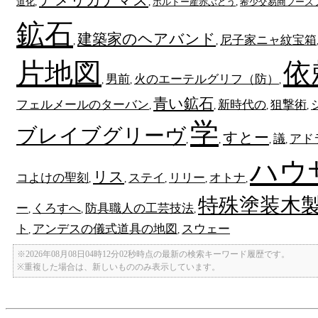
道化
,
,
ボルドー産赤ぶどう
,
希少交易商フーズ
鉱石
建築家のヘアバンド
尼子家ニャ紋宝箱
,
,
片地図
依
男前
火のエーテルグリフ（防）
,
,
,
青い鉱石
フェルメールのターバン
新時代の
狙撃術
,
,
,
,
学
ブレイブグリーヴ
すとー
議
アド
,
,
,
,
ハウ
リス
コよけの聖刻
ステイ
リリー
オトナ
,
,
,
,
,
特殊塗装木
ー
くろすへ
防具職人の工芸技法
,
,
,
ト
アンデスの儀式道具の地図
スウェー
,
,
※2026年08月08日04時12分02秒時点の最新の検索キーワード履歴です。
※重複した場合は、新しいもののみ表示しています。