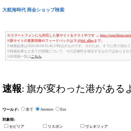
大航海時代 商会ショップ検索
※スマートフォンにも対応した新サイトをテスト中です →
https://searchbeta.mei
※新サイトの更新情報やフィードバックは X
@dol_allies
まで。
※検索結果は2026-08-08 03:46:27時点のものです。そのため、すでに売り
※検索結果など全ての情報について、その正確性を保証するものではありませ
※街情報一覧は
こちら
。
速報
: 旗が変わった港がある
全て
Astraios
Eos
ワールド:
対象街:
セビリア
リスボン
ヴェネツィア