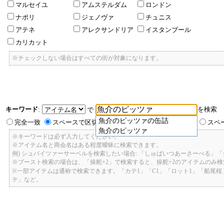
マルセイユ
アムステルダム
ロンドン
ナポリ
ジェノヴァ
チュニス
アテネ
アレクサンドリア
イスタンブール
カリカット
※チェックしない場合はすべての街が対象になります。
キーワード
:
を検索
で
魚介のピッツァの缶詰
完全一致
スペースで区切ったキーワードのいずれかを含む
スペ
魚介のピッツァ
※キーワードは必ず入力してください。
※アイテム名と商会名はある程度曖昧に検索できます。
例) シュバイツァーサーベルを検索したい場合: 「しゅばいつあーさーべる」
※ブースト検索の場合は、「操舵+2」で検索すると、操舵+2のアイテムのみ
※一部アイテムは通称で検索できます。「カテ1」「C1」「ロット1」「船尾
テ」など。