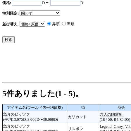
価格:
D 〜
D
性別限定:
昇順
降順
並び替え:
5件ありました(1 - 5)。
アイテム名(ワールド内平均価格)
街
商会
魚介のピッツァ
六人の幽霊船
カリカット
(平均13,075D, 3,000D〜30,000D)
(18 / 50, R4, C405)
魚介のピッツァ
Legend_Crazy_Vik
リスボン