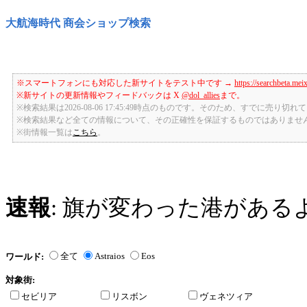
大航海時代 商会ショップ検索
※スマートフォンにも対応した新サイトをテスト中です →
https://searchbeta.mei
※新サイトの更新情報やフィードバックは X
@dol_allies
まで。
※検索結果は2026-08-06 17:45:49時点のものです。そのため、すでに売り
※検索結果など全ての情報について、その正確性を保証するものではありませ
※街情報一覧は
こちら
。
速報
: 旗が変わった港がある
全て
Astraios
Eos
ワールド:
対象街:
セビリア
リスボン
ヴェネツィア