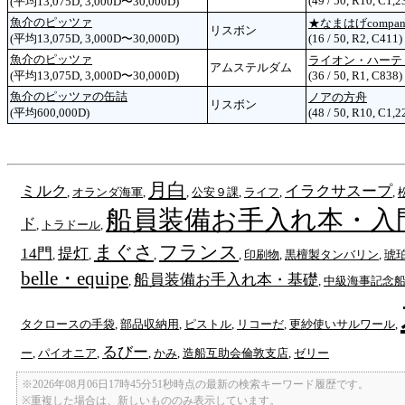
(49 / 50, R10, C1,2
(平均13,075D, 3,000D〜30,000D)
魚介のピッツァ
★なまはげcompa
リスボン
(平均13,075D, 3,000D〜30,000D)
(16 / 50, R2, C411)
魚介のピッツァ
ライオン・ハーテ
アムステルダム
(平均13,075D, 3,000D〜30,000D)
(36 / 50, R1, C838)
魚介のピッツァの缶詰
ノアの方舟
リスボン
(平均600,000D)
(48 / 50, R10, C1,2
月白
ミルク
イラクサスープ
,
オランダ海軍
,
,
公安９課
,
ライフ
,
,
船員装備お手入れ本・入
ド
,
トラドール
,
まぐさ
フランス
14門
提灯
,
,
,
,
印刷物
,
黒檀製タンバリン
,
琥
belle・equipe
船員装備お手入れ本・基礎
,
,
中級海事記念
タクロースの手袋
,
部品収納用
,
ピストル
,
リコーだ
,
更紗使いサルワール
,
るびー
ー
,
パイオニア
,
,
かみ
,
造船互助会倫敦支店
,
ゼリー
※2026年08月06日17時45分51秒時点の最新の検索キーワード履歴です。
※重複した場合は、新しいもののみ表示しています。