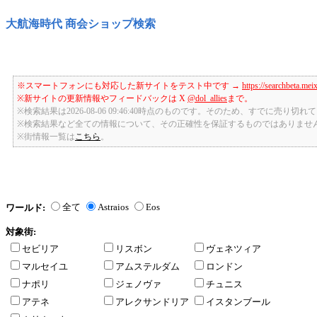
大航海時代 商会ショップ検索
※スマートフォンにも対応した新サイトをテスト中です →
https://searchbeta.mei
※新サイトの更新情報やフィードバックは X
@dol_allies
まで。
※検索結果は2026-08-06 09:46:40時点のものです。そのため、すでに売り
※検索結果など全ての情報について、その正確性を保証するものではありませ
※街情報一覧は
こちら
。
全て
Astraios
Eos
ワールド:
対象街:
セビリア
リスボン
ヴェネツィア
マルセイユ
アムステルダム
ロンドン
ナポリ
ジェノヴァ
チュニス
アテネ
アレクサンドリア
イスタンブール