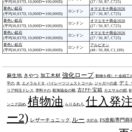
(平均30,937D, 10,000D〜100,000D)
(27 / 50, R7, C725)
黄色い鉱石
オマエモナ商会2026
ロンドン
(平均30,937D, 10,000D〜100,000D)
(27 / 50, R7, C725)
黄色い鉱石
オマエモナ商会2026
ロンドン
(平均30,937D, 10,000D〜100,000D)
(27 / 50, R7, C725)
黄色い鉱石
オマエモナ商会2026
ロンドン
(平均30,937D, 10,000D〜100,000D)
(27 / 50, R7, C725)
黄色い鉱石
アルビオン
ロンドン
(平均30,937D, 10,000D〜100,000D)
(48 / 50, R8, C1,189)
強化ロープ
麻生地
きやつ
加工木材
,
,
,
,
動物を模した金細工
デミ
平の
,
水
,
エメラルドタ
,
パイレーツジュストコール
,
ジャガーの皮
,
古びた宝箱
リア特注ドレス
,
塗料その
,
航海協会の靴
,
,
カエサルの鎧
,
剣
植物油
仕入発注
ンニク詰め
,
,
らりるれろ
,
ー2)
ルー
レザーチュニック
FS造船専門商
,
,
,
大灯台
,