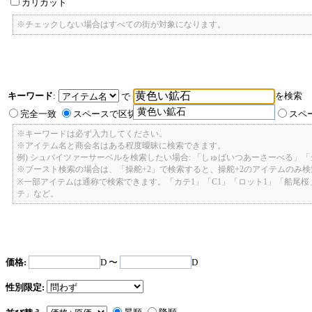
カリカット
※チェックしない場合はすべての街が対象になります。
キーワード
:
を検索
で
黄色い鉱石
完全一致
スペースで区切ったキーワードのいずれかを含む
スペ
※キーワードは必ず入力してください。
※アイテム名と商会名はある程度曖昧に検索できます。
例) シュバイツァーサーベルを検索したい場合: 「しゅばいつあーさーべる」
※ブースト検索の場合は、「操舵+2」で検索すると、操舵+2のアイテムのみ
※一部アイテムは通称で検索できます。「カテ1」「C1」「ロット1」「船尾
テ」など。
価格:
D 〜
D
性別限定: