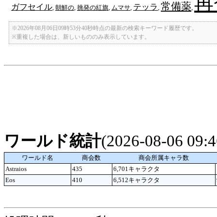
再
常備薬
ガフセイル
テッラ
,
朝鮮の
,
挑発の紅旗
,
ムマサ
,
,
,
※2026年08月06日09時53分40秒時点の最新の検索キーワード履歴です。
※重複した場合は、新しいもののみ表示しています。
ワールド統計
(2026-08-06 09
ワールド名
商会数
商会所属キャラ数
Astraios
435
6,701キャラクタ
Eos
410
6,512キャラクタ