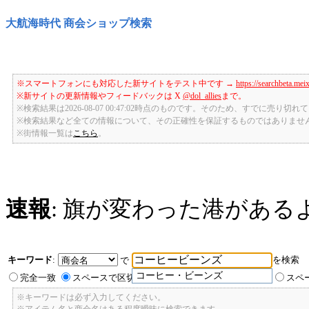
大航海時代 商会ショップ検索
※スマートフォンにも対応した新サイトをテスト中です →
https://searchbeta.mei
※新サイトの更新情報やフィードバックは X
@dol_allies
まで。
※検索結果は2026-08-07 00:47:02時点のものです。そのため、すでに売り
※検索結果など全ての情報について、その正確性を保証するものではありませ
※街情報一覧は
こちら
。
速報
: 旗が変わった港がある
キーワード
:
を検索
で
コーヒー・ビーンズ
完全一致
スペースで区切ったキーワードのいずれかを含む
スペ
※キーワードは必ず入力してください。
※アイテム名と商会名はある程度曖昧に検索できます。