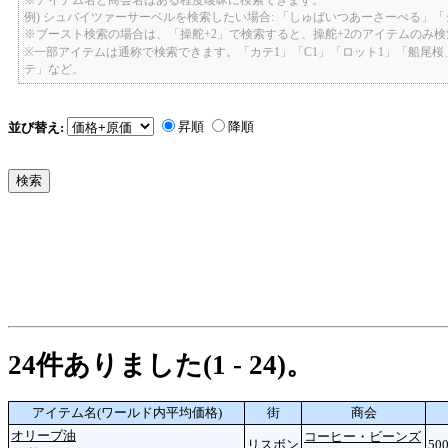
例) シュバイツァーサーベルを検索したい場合: 「しゅばいつあーさーべる」
※ブースト検索の場合は、「操舵+2」で検索すると、操舵+2のアイテムのみ
※一部アイテムは通称で検索できます。「カテ1」「C1」「ロット1」「船尾
テ」など。
昇順
降順
並び替え:
24件ありました(1 - 24)。
アイテム名(ワールド内平均価格)
街
商会
オリーブ油
コーヒー・ビーンズ
リスボン
500