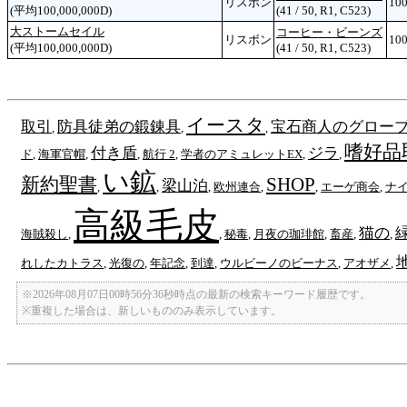
リスボン
100
(平均100,000,000D)
(41 / 50, R1, C523)
大ストームセイル
コーヒー・ビーンズ
リスボン
100
(平均100,000,000D)
(41 / 50, R1, C523)
イースタ
取引
防具徒弟の鍛錬具
宝石商人のグロー
,
,
,
嗜好品
付き盾
ジラ
ド
,
海軍官帽
,
,
航行 2
,
学者のアミュレットEX
,
,
い鉱
新約聖書
SHOP
梁山泊
,
,
,
欧州連合
,
,
エーゲ商会
,
ナ
高級毛皮
猫の
海賊殺し
,
,
秘毒
,
月夜の珈琲館
,
畜産
,
,
れしたカトラス
,
光復の
,
年記念
,
到達
,
ウルビーノのビーナス
,
アオザメ
,
※2026年08月07日00時56分36秒時点の最新の検索キーワード履歴です。
※重複した場合は、新しいもののみ表示しています。