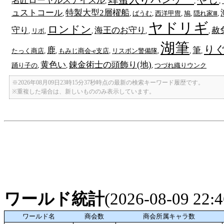
名匠ローヤルステイスル
,
,
,
ュストコール
特製大型2層櫂船
,
,
ばうむ
,
西洋甲冑
,
鳩
,
隠れ家Ⅲ
,
ヤドリギ
ロンドン
守り
海王のお守り
赦
,
リボ
,
,
,
,
湖筆
り
鹿
筆
たっく商店
,
,
もみじ商会-e支店
,
リスボン警備隊
,
,
,
黄色い
錬金術士の頭飾り(地)
踊り子の
,
,
,
つづれ織りウンク
※2026年08月09日23時15分37秒時点の最新の検索キーワード履歴です。
※重複した場合は、新しいもののみ表示しています。
ワールド統計
(2026-08-09 22
ワールド名
商会数
商会所属キャラ数