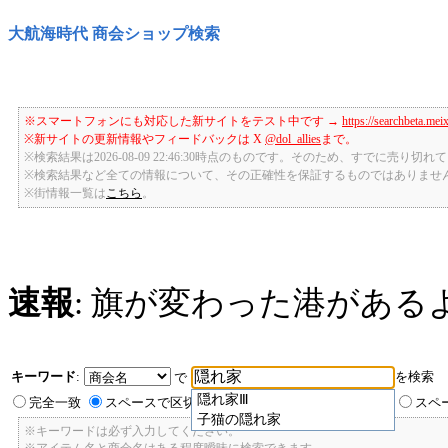
大航海時代 商会ショップ検索
※スマートフォンにも対応した新サイトをテスト中です →
https://searchbeta.mei
※新サイトの更新情報やフィードバックは X
@dol_allies
まで。
※検索結果は2026-08-09 22:46:30時点のものです。そのため、すでに売り
※検索結果など全ての情報について、その正確性を保証するものではありませ
※街情報一覧は
こちら
。
速報
: 旗が変わった港がある
キーワード
:
を検索
で
隠れ家Ⅲ
完全一致
スペースで区切ったキーワードのいずれかを含む
スペ
子猫の隠れ家
※キーワードは必ず入力してください。
※アイテム名と商会名はある程度曖昧に検索できます。