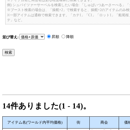
例) シュバイツァーサーベルを検索したい場合: 「しゅばいつあーさーべる」
※ブースト検索の場合は、「操舵+2」で検索すると、操舵+2のアイテムのみ
※一部アイテムは通称で検索できます。「カテ1」「C1」「ロット1」「船尾
テ」など。
昇順
降順
並び替え:
14件ありました(1 - 14)。
アイテム名(ワールド内平均価格)
街
商会
価格