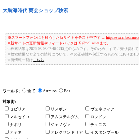
大航海時代 商会ショップ検索
※スマートフォンにも対応した新サイトをテスト中です →
https://searchbeta.mei
※新サイトの更新情報やフィードバックは X
@dol_allies
まで。
※検索結果は2026-08-08 07:46:27時点のものです。そのため、すでに売り
※検索結果など全ての情報について、その正確性を保証するものではありませ
※街情報一覧は
こちら
。
全て
Astraios
Eos
ワールド:
対象街:
セビリア
リスボン
ヴェネツィア
マルセイユ
アムステルダム
ロンドン
ナポリ
ジェノヴァ
チュニス
アテネ
アレクサンドリア
イスタンブール