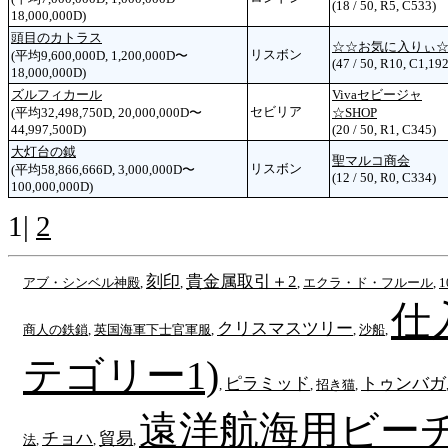
(18 / 50, R5, C533)
18,000,000D)
頭目のカトラス
☆☆お気に入りぃ
リスボン
(平均9,600,000D, 1,200,000D〜
(47 / 50, R10, C1,192
18,000,000D)
ズルフィカール
Vivaセビージャ
セビリア
(平均32,498,750D, 20,000,000D〜
☆SHOP
44,997,500D)
(20 / 50, R1, C345)
大灯台の鉞
聖マルコ商会
リスボン
(平均58,866,666D, 3,000,000D〜
(12 / 50, R0, C334)
100,000,000D)
1|
2
刻印
貴金属取引＋2
アブ・シンベル神殿
,
,
,
エクラ・ド・フルール
,
仕
クリスマスツリー
商人の鉄鎖
,
英国海軍下士官軍服
,
,
沙船
,
テゴリー1)
ピラミッド
トゥンバガ
,
,
招き猫
,
遠洋航海用ビー
チョハ
貿易
法
,
,
,