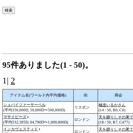
95件ありました(1 - 50)。
1|
2
アイテム名(ワールド内平均価格)
街
商会
シュバイツァーサーベル
極道いるかさん
リスボン
(平均350,000D, 50,000D〜500,000D)
(14 / 50, R0, C0)
マサイビーズ
♀
天を廻りしその果
ロンドン
(平均532,395D, 64,790D〜1,000,000D)
(18 / 50, R7, C477)
インカヴェスティド
♀
天を廻りしその果
ロンドン