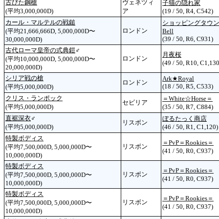
古びた鋼槍
ヴェネツィ
子猫の隠れ家
(平均3,000,000D)
ア
(19 / 50, R4, C542)
カール・マルテルの戦鎚
ショッピングタウ
ロンドン
(平均21,666,666D, 5,000,000D〜
Bell
(39 / 50, R6, C931)
30,000,000D)
古代ローマ皇帝の式典鎧
♂
月夜桜
ロンドン
(平均10,000,000D, 5,000,000D〜
(49 / 50, R10, C1,130
20,000,000D)
シリア戦の槍
Ark★Royal
ロンドン
(18 / 50, R5, C533)
(平均5,000,000D)
クリス・ランポック
＝White☆Horse＝
セビリア
(平均5,000,000D)
(35 / 50, R7, C884)
直裾深衣
♂
ぼるたっく商店
リスボン
(平均5,000,000D)
(46 / 50, R1, C1,120)
特製ボディス
＝PvP＝Rookies＝
リスボン
(平均7,500,000D, 5,000,000D〜
(41 / 50, R0, C937)
10,000,000D)
特製ボディス
＝PvP＝Rookies＝
リスボン
(平均7,500,000D, 5,000,000D〜
(41 / 50, R0, C937)
10,000,000D)
特製ボディス
＝PvP＝Rookies＝
リスボン
(平均7,500,000D, 5,000,000D〜
(41 / 50, R0, C937)
10,000,000D)