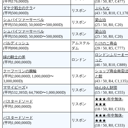
(平均176,000D)
(18 / 50, R7, C477)
ダヤク戦士のテラ
♂
ぷらちな
リスボン
(平均500,000D)
(43 / 50, R10, C1,170
シュバイツァーサーベル
梁山泊
リスボン
(平均350,000D, 50,000D〜500,000D)
(25 / 50, R0, C20)
シュバイツァーサーベル
梁山泊
リスボン
(平均350,000D, 50,000D〜500,000D)
(25 / 50, R0, C20)
バルディッシュ
アムステル
たけのこ商会
(平均998,000D)
ダム
(29 / 50, R5, C777)
ロンドンふりーま
緑の騎士の斧
ロンドン
っと
(平均1,000,000D)
(46 / 50, R10, C889)
クーフーリンの腕輪
ショップ商会南蛮
リスボン
(平均2,000,000D, 1,000,000D〜
と館
3,000,000D)
(43 / 50, R4, C1,135)
マサイビーズ
♀
ゆんゆん財団
リスボン
(平均532,395D, 64,790D〜1,000,000D)
(15 / 50, R0, C355)
★★★‐年中無休‐
バスタードソード
リスボン
★★★
(平均1,000,000D)
(18 / 50, R0, C333)
★★★‐年中無休‐
バスタードソード
リスボン
★★★
(平均1,000,000D)
(18 / 50, R0, C333)