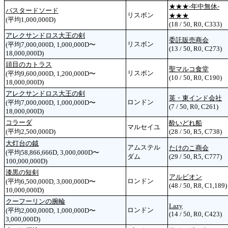
★★★‐年中無休‐
バスタードソード
リスボン
★★★
(平均1,000,000D)
(18 / 50, R0, C333)
アレクサンドロス大王の剣
委託販売商会
リスボン
(平均7,000,000D, 1,000,000D〜
(13 / 50, R0, C273)
18,000,000D)
頭目のカトラス
聖マルコ食堂
リスボン
(平均9,600,000D, 1,200,000D〜
(10 / 50, R0, C190)
18,000,000D)
アレクサンドロス大王の剣
英・東インド会社
ロンドン
(平均7,000,000D, 1,000,000D〜
(7 / 50, R0, C261)
18,000,000D)
コラーダ
酔いどれ船
マルセイユ
(平均2,500,000D)
(28 / 50, R5, C738)
大灯台の鉞
アムステル
たけのこ商会
(平均58,866,666D, 3,000,000D〜
ダム
(29 / 50, R5, C777)
100,000,000D)
漆黒の短剣
アルビオン
ロンドン
(平均6,500,000D, 3,000,000D〜
(48 / 50, R8, C1,189)
10,000,000D)
クーフーリンの腕輪
Lazy
ロンドン
(平均2,000,000D, 1,000,000D〜
(14 / 50, R0, C423)
3,000,000D)