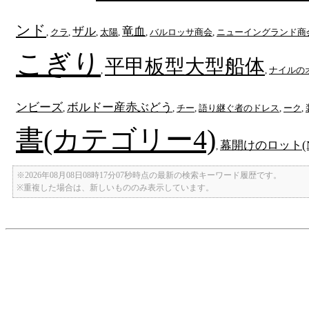
ンド
ザル
竜血
,
クラ
,
,
太陽
,
,
バルロッサ商会
,
ニューイングランド商
こぎり
平甲板型大型船体
,
,
ナイルの
ンビーズ
ボルドー産赤ぶどう
,
,
チー
,
語り継ぐ者のドレス
,
ーク
,
書(カテゴリー4)
幕開けのロット(N
,
※2026年08月08日08時17分07秒時点の最新の検索キーワード履歴です。
※重複した場合は、新しいもののみ表示しています。