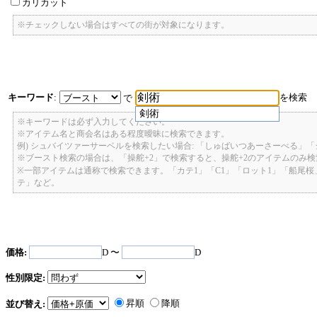
カリカット
※チェックしない場合はすべての街が対象になります。
キーワード
:
を検索
で
剣術
※キーワードは必ず入力してください。
※アイテム名と商会名はある程度曖昧に検索できます。
例) シュバイツァーサーベルを検索したい場合: 「しゅばいつあーさーべる」
※ブースト検索の場合は、「操舵+2」で検索すると、操舵+2のアイテムのみ
※一部アイテムは通称で検索できます。「カテ1」「C1」「ロット1」「船尾
テ」など。
価格:
D 〜
D
性別限定:
昇順
降順
並び替え: