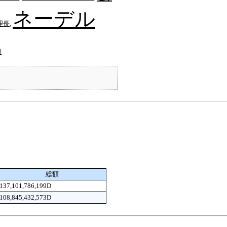
ネーデル
理長
,
鎧
総額
137,101,786,199D
108,845,432,573D