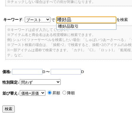
※チェックしない場合はすべての街が対象になります。
キーワード
:
を検索
で
嗜好品取引
※キーワードは必ず入力してください。
※アイテム名と商会名はある程度曖昧に検索できます。
例) シュバイツァーサーベルを検索したい場合: 「しゅばいつあーさーべる」
※ブースト検索の場合は、「操舵+2」で検索すると、操舵+2のアイテムのみ
※一部アイテムは通称で検索できます。「カテ1」「C1」「ロット1」「船尾
テ」など。
価格:
D 〜
D
性別限定:
昇順
降順
並び替え: