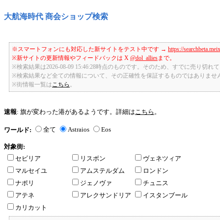
大航海時代 商会ショップ検索
※スマートフォンにも対応した新サイトをテスト中です →
https://searchbeta.mei
※新サイトの更新情報やフィードバックは X
@dol_allies
まで。
※検索結果は2026-08-09 15:46:28時点のものです。そのため、すでに売り
※検索結果など全ての情報について、その正確性を保証するものではありませ
※街情報一覧は
こちら
。
速報
: 旗が変わった港があるようです。詳細は
こちら
。
全て
Astraios
Eos
ワールド:
対象街:
セビリア
リスボン
ヴェネツィア
マルセイユ
アムステルダム
ロンドン
ナポリ
ジェノヴァ
チュニス
アテネ
アレクサンドリア
イスタンブール
カリカット