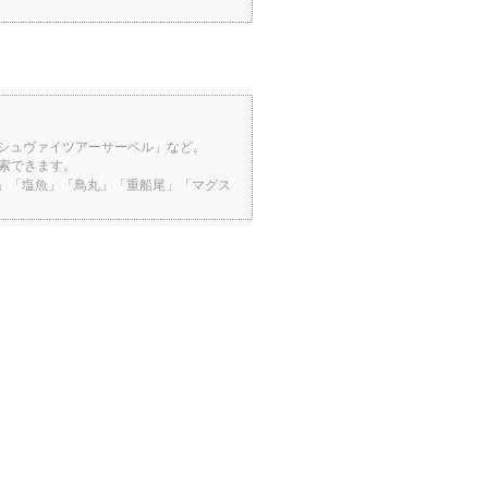
「シュヴァイツアーサーベル」など。
検索できます。
桜」「塩魚」「鳥丸」「重船尾」「マグス