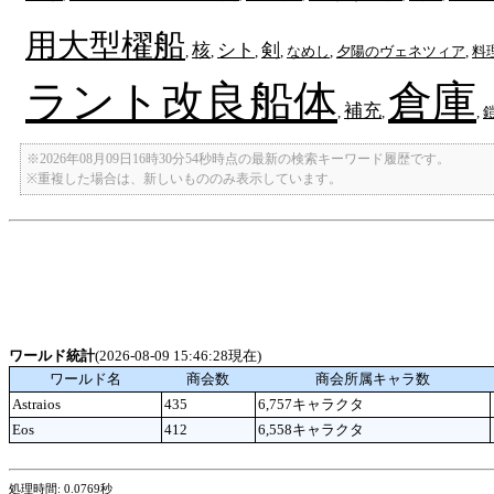
用大型櫂船
核
シト
剣
,
,
,
,
なめし
,
夕陽のヴェネツィア
,
料
ラント改良船体
倉庫
補充
,
,
,
※2026年08月09日16時30分54秒時点の最新の検索キーワード履歴です。
※重複した場合は、新しいもののみ表示しています。
ワールド統計
(2026-08-09 15:46:28現在)
ワールド名
商会数
商会所属キャラ数
Astraios
435
6,757キャラクタ
Eos
412
6,558キャラクタ
処理時間: 0.0769秒