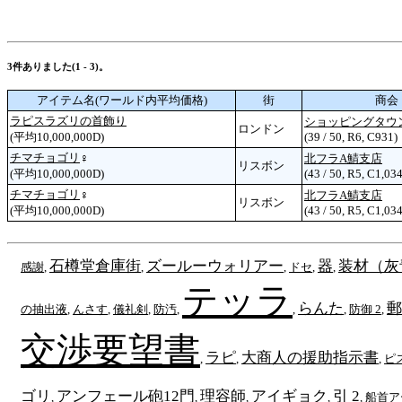
3件ありました(1 - 3)。
アイテム名(ワールド内平均価格)
街
商会
ラピスラズリの首飾り
ショッピングタウンB
ロンドン
(平均10,000,000D)
(39 / 50, R6, C931)
チマチョゴリ
♀
北フラA鯖支店
リスボン
(平均10,000,000D)
(43 / 50, R5, C1,034
チマチョゴリ
♀
北フラA鯖支店
リスボン
(平均10,000,000D)
(43 / 50, R5, C1,034
石樽堂倉庫街
ズールーウォリアー
器
装材（灰
感謝
,
,
,
ドセ
,
,
テッラ
らんた
郵
の抽出液
,
んさす
,
儀礼剣
,
防汚
,
,
,
防御 2
,
交渉要望書
ラピ
大商人の援助指示書
,
,
,
ピ
ゴリ
アンフェール砲12門
理容師
アイギョク
引 2
,
,
,
,
,
船首ア