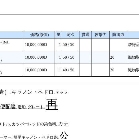
価格(原価)
量
耐久
貫通
攻撃力
防御力
ell
10,000,000D
1
50 / 50
嗜好品
10,000,000D
1
50 / 50
20
織物取
)
10,000,000D
1
49 / 50
20
織物取
)
青）
キャノン・ペドロ
,
,
テッラ
再
便配達
,
造船
,
グレート
,
カテ
ストル
,
カッパーレッドの染色料
,
公
ーマー
,
船尾キャノン・ペドロ砲
,