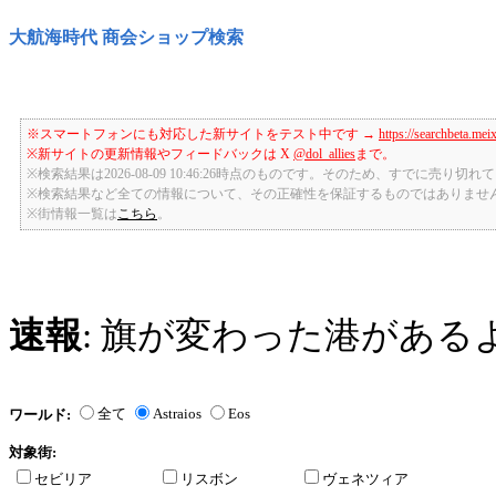
大航海時代 商会ショップ検索
※スマートフォンにも対応した新サイトをテスト中です →
https://searchbeta.mei
※新サイトの更新情報やフィードバックは X
@dol_allies
まで。
※検索結果は2026-08-09 10:46:26時点のものです。そのため、すでに売り
※検索結果など全ての情報について、その正確性を保証するものではありませ
※街情報一覧は
こちら
。
速報
: 旗が変わった港がある
全て
Astraios
Eos
ワールド:
対象街:
セビリア
リスボン
ヴェネツィア