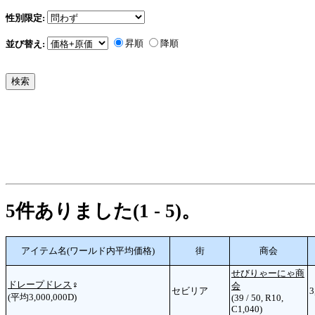
性別限定:
昇順
降順
並び替え:
5件ありました(1 - 5)。
アイテム名(ワールド内平均価格)
街
商会
せびりゃーにゃ商
ドレープドレス
♀
会
セビリア
3
(平均3,000,000D)
(39 / 50, R10,
C1,040)