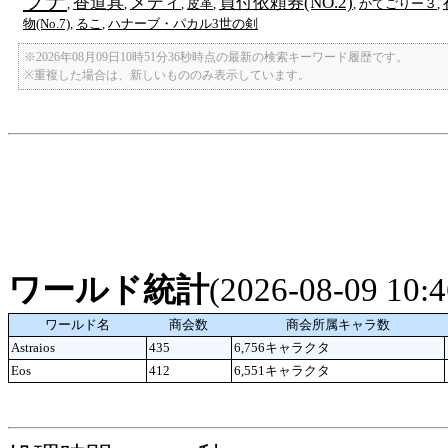
ラテ
香道具
メディ
買付依頼券(NO.2)
,
,
,
皮革
,
,
かてごりー３
,
物(No.7)
,
るこ
,
ハナーブ・パカル3世の剣
※2026年08月09日10時51分36秒時点の最新の検索キーワード履歴です。
※重複した場合は、新しいもののみ表示しています。
ワールド統計
(2026-08-09 10
ワールド名
商会数
商会所属キャラ数
Astraios
435
6,756キャラクタ
Eos
412
6,551キャラクタ