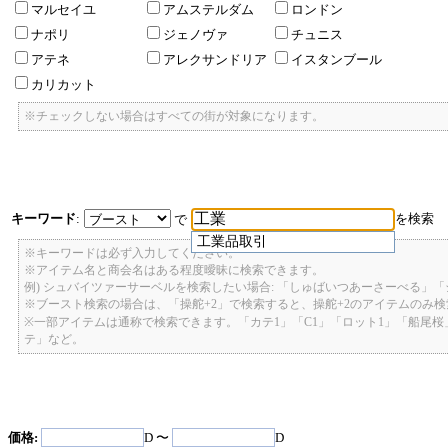
マルセイユ
アムステルダム
ロンドン
ナポリ
ジェノヴァ
チュニス
アテネ
アレクサンドリア
イスタンブール
カリカット
※チェックしない場合はすべての街が対象になります。
キーワード
:
を検索
で
工業品取引
※キーワードは必ず入力してください。
※アイテム名と商会名はある程度曖昧に検索できます。
例) シュバイツァーサーベルを検索したい場合: 「しゅばいつあーさーべる」
※ブースト検索の場合は、「操舵+2」で検索すると、操舵+2のアイテムのみ
※一部アイテムは通称で検索できます。「カテ1」「C1」「ロット1」「船尾
テ」など。
価格:
D 〜
D