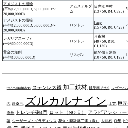
アメジストの指輪
アムステルダ
日光江戸村
5
(平均12,500,000D, 5,000,000D〜
ム
(13 / 50, R4, C395)
20,000,000D)
アメジストの指輪
Lazy
ロンドン
2
(平均12,500,000D, 5,000,000D〜
(15 / 50, R0, C423)
20,000,000D)
月夜桜
レガリアスーツ
♂
ロンドン
6
(49 / 50, R10,
(平均60,000,000D)
C1,130)
黄金の短剣
龍的傳人別館
リスボン
1
(平均100,000,000D)
(10 / 50, R0, C193)
加工鉄材
ステンレス鋼
tradewindriders
,
,
,
帆塗料その9
,
レザーベ
ズルカルナイン
巨匠
の
,
針桑弓
,
,
工芸
,
トレンチ砲4門
ロット（NO.５）
アラビアンシュー
換券
,
,
,
請
,
シーザーズ・グラディウス
,
花火・時計草二連（青）
,
大理石
,
百年
,
ピ