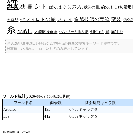
織
シト
狭
器
スカ
,
,
,
,
ぱて
,
まぐろ
,
,
裁決の書
,
豹の
,
ししゆ
,
活用
セフィロトの樹
メディ
造船技師の宝箱
変装
セロリ
,
,
,
,
,
強化ﾌﾙ
糸
なめし
,
,
大型拡張倉庫
,
ヘンリー8世の兜
,
剣術＋2
,
貴
,
庭師の
※2026年08月09日17時19分20秒時点の最新の検索キーワード履歴です。
※重複した場合は、新しいもののみ表示しています。
ワールド統計
(2026-08-09 16:46:28現在)
ワールド名
商会数
商会所属キャラ数
Astraios
435
6,756キャラクタ
Eos
412
6,559キャラクタ
処理時間: 0.0735秒