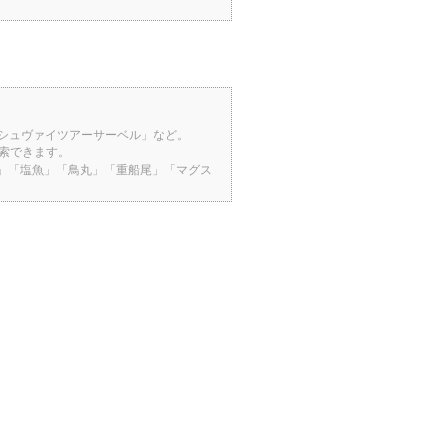
「シュヴァイツアーサーベル」など。
検索できます。
桜」「塩魚」「鳥丸」「重船尾」「マグス