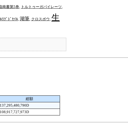
指南書第5巻
,
トルトゥーガパイレーツ
,
生
湖筆
ﾘｸﾞﾄﾞｾｲﾙ
,
,
クロスボウ
,
総額
137,295,480,790D
108,917,727,973D