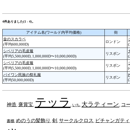
4件ありました(1 - 4)。
アイテム名(ワールド内平均価格)
街
金のスカラベ
ロンドン
(平均600,000D)
(
シベリアの毛皮服
リスボン
(平均5,500,000D, 1,000,000D〜10,000,000D)
(
シベリアの毛皮服
リスボン
(平均5,500,000D, 1,000,000D〜10,000,000D)
(
パイワン民族の祭礼服
P
リスボン
(
(平均50,000,000D)
テッラ
大ラティーン
神造
褒賞宝
コ
,
,
,
いち
,
,
めのうの髪飾り
剣
サークルクロス
ピチャンガティ
書棚
,
,
,
,