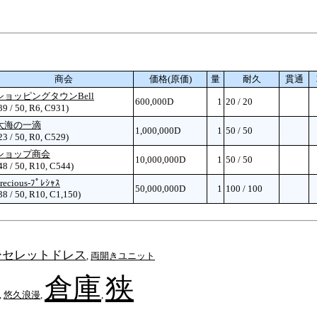
商会
価格(原価)
量
耐久
貫通
ショッピングタウンBell
600,000D
1
20 / 20
39 / 50, R6, C931)
大海の一滴
1,000,000D
1
50 / 50
23 / 50, R0, C529)
ショップ商会
10,000,000D
1
50 / 50
48 / 50, R10, C544)
recious-ﾌﾟﾚｼｬｽ
50,000,000D
1
100 / 100
38 / 50, R10, C1,150)
ーセレットドレス
,
両開きユニット
倉庫
狭
,
悠久浪漫
,
,