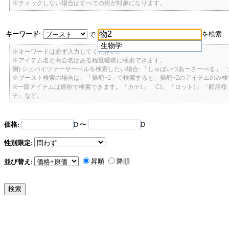
※チェックしない場合はすべての街が対象になります。
キーワード
:
を検索
で
生物学
※キーワードは必ず入力してください。
※アイテム名と商会名はある程度曖昧に検索できます。
例) シュバイツァーサーベルを検索したい場合: 「しゅばいつあーさーべる」
※ブースト検索の場合は、「操舵+2」で検索すると、操舵+2のアイテムのみ
※一部アイテムは通称で検索できます。「カテ1」「C1」「ロット1」「船尾
テ」など。
価格:
D 〜
D
性別限定:
昇順
降順
並び替え: