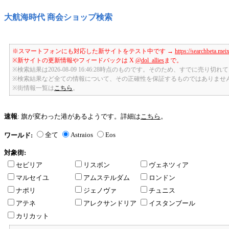
大航海時代 商会ショップ検索
※スマートフォンにも対応した新サイトをテスト中です →
https://searchbeta.mei
※新サイトの更新情報やフィードバックは X
@dol_allies
まで。
※検索結果は2026-08-09 16:46:28時点のものです。そのため、すでに売り
※検索結果など全ての情報について、その正確性を保証するものではありませ
※街情報一覧は
こちら
。
速報
: 旗が変わった港があるようです。詳細は
こちら
。
全て
Astraios
Eos
ワールド:
対象街:
セビリア
リスボン
ヴェネツィア
マルセイユ
アムステルダム
ロンドン
ナポリ
ジェノヴァ
チュニス
アテネ
アレクサンドリア
イスタンブール
カリカット