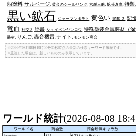
船塗料
サルベージ
特製
,
,
黄金のシールリング
,
六韜三略
,
拡張倉庫
,
黒い鉱石
黄色い
記
,
ジャーマンポテト
,
,
収奪 ３
,
竜血
旋書
特殊塗装金属装材（深
,
社交 3
,
,
シュイペンヤンロウ
,
りんご
轟音機雷
ナイト
装材
,
,
,
,
モンモン商会
※2026年08月08日19時05分35秒時点の最新の検索キーワード履歴です。
※重複した場合は、新しいもののみ表示しています。
ワールド統計
(2026-08-08 18
ワールド名
商会数
商会所属キャラ数
Astraios
435
6,731キャラクタ