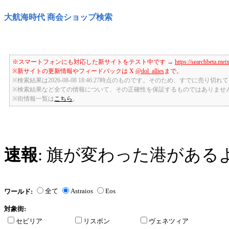
大航海時代 商会ショップ検索
※スマートフォンにも対応した新サイトをテスト中です →
https://searchbeta.mei
※新サイトの更新情報やフィードバックは X
@dol_allies
まで。
※検索結果は2026-08-08 18:46:27時点のものです。そのため、すでに売り
※検索結果など全ての情報について、その正確性を保証するものではありませ
※街情報一覧は
こちら
。
速報
: 旗が変わった港がある
全て
Astraios
Eos
ワールド:
対象街:
セビリア
リスボン
ヴェネツィア