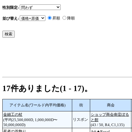
性別限定:
昇順
降順
並び替え:
17件ありました(1 - 17)。
アイテム名(ワールド内平均価格)
街
商会
金細工の杖
ショップ商会南蛮ぼる
リスボン
(平均25,500,000D, 1,000,000D〜
と館
50,000,000D)
(43 / 50, R4, C1,135)
死者の首飾り
Ark★Royal