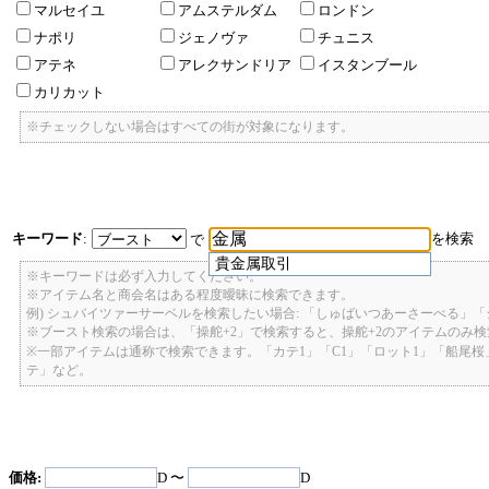
マルセイユ
アムステルダム
ロンドン
ナポリ
ジェノヴァ
チュニス
アテネ
アレクサンドリア
イスタンブール
カリカット
※チェックしない場合はすべての街が対象になります。
キーワード
:
を検索
で
貴金属取引
※キーワードは必ず入力してください。
※アイテム名と商会名はある程度曖昧に検索できます。
例) シュバイツァーサーベルを検索したい場合: 「しゅばいつあーさーべる」
※ブースト検索の場合は、「操舵+2」で検索すると、操舵+2のアイテムのみ
※一部アイテムは通称で検索できます。「カテ1」「C1」「ロット1」「船尾
テ」など。
価格:
D 〜
D