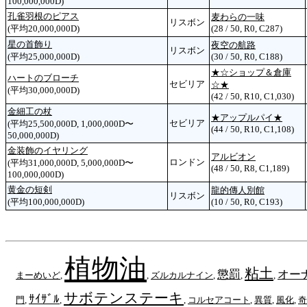
100,000,000D)
孔雀羽根のピアス
麦わらの一味
リスボン
(平均20,000,000D)
(28 / 50, R0, C287)
星の首飾り
夜空の航路
リスボン
(平均25,000,000D)
(30 / 50, R0, C188)
★☆ショップ＆倉庫
ハートのブローチ
セビリア
☆★
(平均30,000,000D)
(42 / 50, R10, C1,030)
金細工の杖
★アップルパイ★
セビリア
(平均25,500,000D, 1,000,000D〜
(44 / 50, R10, C1,108)
50,000,000D)
金装飾のイヤリング
アルビオン
ロンドン
(平均31,000,000D, 5,000,000D〜
(48 / 50, R8, C1,189)
100,000,000D)
黄金の短剣
龍的傳人別館
リスボン
(平均100,000,000D)
(10 / 50, R0, C193)
植物油
粘土
懲罰
オー
まーめいど
,
,
ズルカルナイン
,
,
,
サボテンステーキ
ｻｲｻﾞﾙ
門
,
,
,
コルセアコート
,
異質
,
風化
,
奇