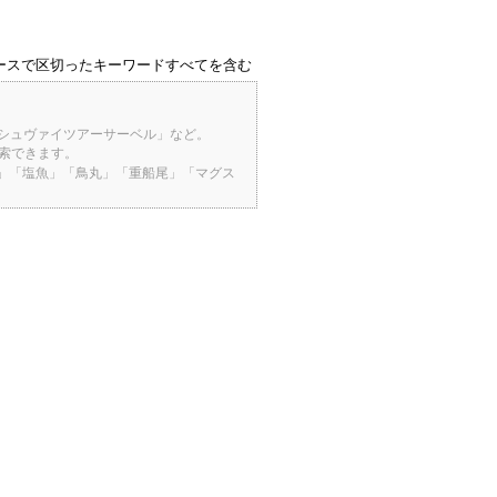
ースで区切ったキーワードすべてを含む
「シュヴァイツアーサーベル」など。
検索できます。
桜」「塩魚」「鳥丸」「重船尾」「マグス