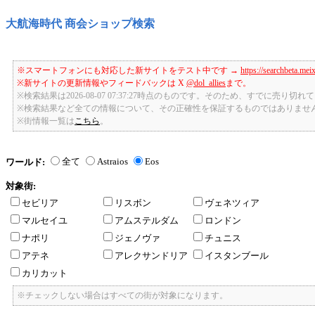
大航海時代 商会ショップ検索
※スマートフォンにも対応した新サイトをテスト中です →
https://searchbeta.mei
※新サイトの更新情報やフィードバックは X
@dol_allies
まで。
※検索結果は2026-08-07 07:37:27時点のものです。そのため、すでに売り
※検索結果など全ての情報について、その正確性を保証するものではありませ
※街情報一覧は
こちら
。
全て
Astraios
Eos
ワールド:
対象街:
セビリア
リスボン
ヴェネツィア
マルセイユ
アムステルダム
ロンドン
ナポリ
ジェノヴァ
チュニス
アテネ
アレクサンドリア
イスタンブール
カリカット
※チェックしない場合はすべての街が対象になります。