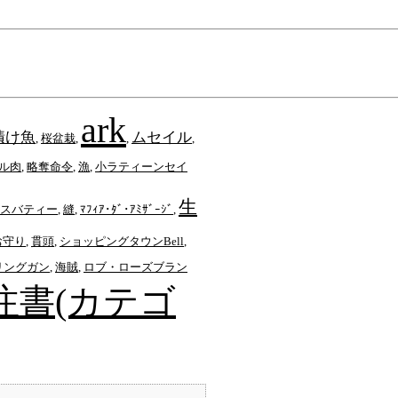
ark
漬け魚
ムセイル
,
桜盆栽
,
,
,
ル肉
,
略奪命令
,
漁
,
小ラティーンセイ
生
スバティー
,
縫
,
ﾏﾌｨｱ･ﾀﾞ･ｱﾐｻﾞｰｼﾞ
,
お守り
,
貫頭
,
ショッピングタウンBell
,
リングガン
,
海賊
,
ロブ・ローズブラン
注書(カテゴ