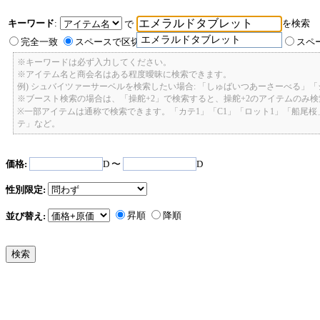
キーワード
:
を検索
で
エメラルドタブレット
完全一致
スペースで区切ったキーワードのいずれかを含む
スペ
※キーワードは必ず入力してください。
※アイテム名と商会名はある程度曖昧に検索できます。
例) シュバイツァーサーベルを検索したい場合: 「しゅばいつあーさーべる」
※ブースト検索の場合は、「操舵+2」で検索すると、操舵+2のアイテムのみ
※一部アイテムは通称で検索できます。「カテ1」「C1」「ロット1」「船尾
テ」など。
価格:
D 〜
D
性別限定:
昇順
降順
並び替え: