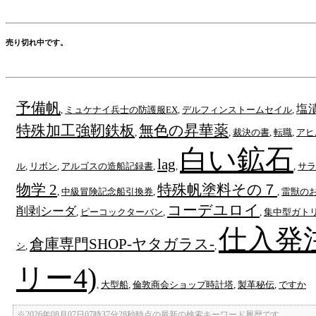
売り切れ中です。
予備帆
塩
,
ミュケナイ兵士の防護服EX
,
デルフィンストームセイル
,
特殊加工強靭鉄板
無色の昇華薬
,
,
裁決の書
,
転職
,
アヒ
白い鉱石
lag
ル
,
リボン
,
アルゴスの造船記録書
,
,
,
サラ
物学 2
特殊帆塗料その７
,
中級冒険記念船引換券
,
,
雷獣の
コーデユロイ
削剥シーダ
,
ピーコックターバン
,
,
集中型ガト
仕入発
倉庫専門SHOP-ヤタガラス-
シ
,
,
リー4)
,
大型船
,
倫敦商会ショップ時計塔
,
製革秘伝
,
ですか
※2026年08月07日07時37分28秒時点の最新の検索キーワード履歴です。