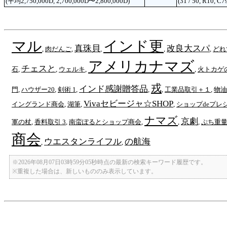
(平均2,750,000D, 2,700,000D〜2,800,000D)
(31 / 50, R10, C7
マル
インド更
真珠貝
改良大スパ
,
肉だんご
,
,
,
,
どれ
アメリカナマズ
チェスと
石
,
,
ウェルキ
,
,
火トカゲ
戎
インド感謝贈答品
門
,
ハウザー20
,
剣術 1
,
,
,
工業品取引＋１
,
物油
Vivaセビージャ☆SHOP
イングランド商会
,
湖筆
,
,
ショップdeプレ
ナマズ
京劇
軍の杖
,
香料取引 3
,
南蛮ぽるとショップ商会
,
,
,
ぷち重
商会
ウエスタンライフル
の航海
,
,
※2026年08月07日03時59分05秒時点の最新の検索キーワード履歴です。
※重複した場合は、新しいもののみ表示しています。