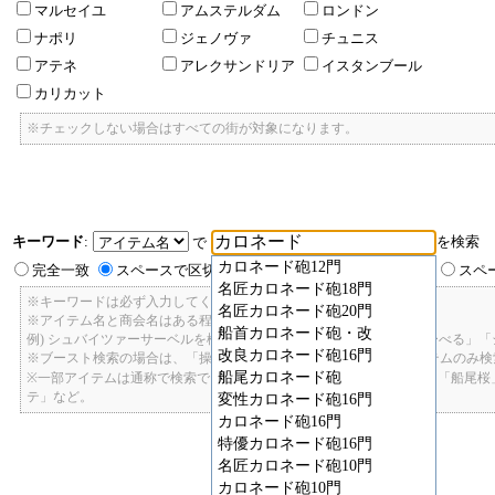
マルセイユ
アムステルダム
ロンドン
ナポリ
ジェノヴァ
チュニス
アテネ
アレクサンドリア
イスタンブール
カリカット
※チェックしない場合はすべての街が対象になります。
キーワード
:
を検索
で
カロネード砲12門
完全一致
スペースで区切ったキーワードのいずれかを含む
スペ
名匠カロネード砲18門
※キーワードは必ず入力してください。
名匠カロネード砲20門
※アイテム名と商会名はある程度曖昧に検索できます。
船首カロネード砲・改
例) シュバイツァーサーベルを検索したい場合: 「しゅばいつあーさーべる」
改良カロネード砲16門
※ブースト検索の場合は、「操舵+2」で検索すると、操舵+2のアイテムのみ
船尾カロネード砲
※一部アイテムは通称で検索できます。「カテ1」「C1」「ロット1」「船尾
テ」など。
変性カロネード砲16門
カロネード砲16門
特優カロネード砲16門
名匠カロネード砲10門
カロネード砲10門