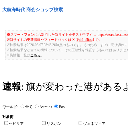
大航海時代 商会ショップ検索
※スマートフォンにも対応した新サイトをテスト中です →
https://searchbeta.mei
※新サイトの更新情報やフィードバックは X
@dol_allies
まで。
※検索結果は2026-08-07 03:46:26時点のものです。そのため、すでに売り
※検索結果など全ての情報について、その正確性を保証するものではありませ
※街情報一覧は
こちら
。
速報
: 旗が変わった港がある
全て
Astraios
Eos
ワールド:
対象街:
セビリア
リスボン
ヴェネツィア