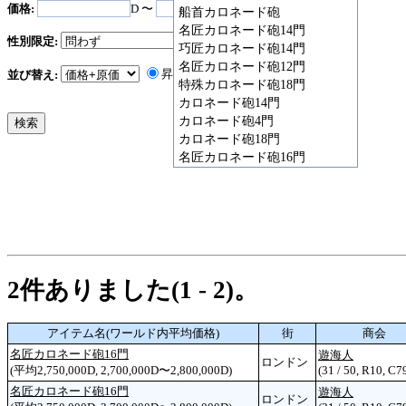
価格:
D 〜
D
船首カロネード砲
名匠カロネード砲14門
性別限定:
巧匠カロネード砲14門
名匠カロネード砲12門
昇順
降順
並び替え:
特殊カロネード砲18門
カロネード砲14門
カロネード砲4門
カロネード砲18門
名匠カロネード砲16門
2件ありました(1 - 2)。
アイテム名(ワールド内平均価格)
街
商会
名匠カロネード砲16門
遊海人
ロンドン
(平均2,750,000D, 2,700,000D〜2,800,000D)
(31 / 50, R10, C7
名匠カロネード砲16門
遊海人
ロンドン