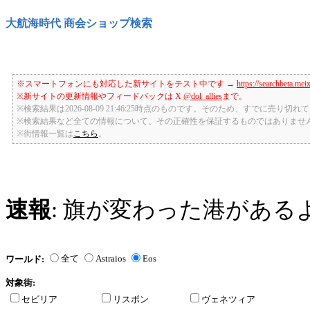
大航海時代 商会ショップ検索
※スマートフォンにも対応した新サイトをテスト中です →
https://searchbeta.mei
※新サイトの更新情報やフィードバックは X
@dol_allies
まで。
※検索結果は2026-08-09 21:46:25時点のものです。そのため、すでに売り
※検索結果など全ての情報について、その正確性を保証するものではありませ
※街情報一覧は
こちら
。
速報
: 旗が変わった港がある
全て
Astraios
Eos
ワールド:
対象街:
セビリア
リスボン
ヴェネツィア