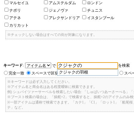
マルセイユ
アムステルダム
ロンドン
ナポリ
ジェノヴァ
チュニス
アテネ
アレクサンドリア
イスタンブール
カリカット
※チェックしない場合はすべての街が対象になります。
キーワード
:
を検索
で
クジャクの羽根
完全一致
スペースで区切ったキーワードのいずれかを含む
スペ
※キーワードは必ず入力してください。
※アイテム名と商会名はある程度曖昧に検索できます。
例) シュバイツァーサーベルを検索したい場合: 「しゅばいつあーさーべる」
※ブースト検索の場合は、「操舵+2」で検索すると、操舵+2のアイテムのみ
※一部アイテムは通称で検索できます。「カテ1」「C1」「ロット1」「船尾
テ」など。