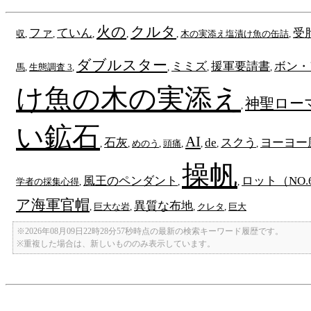
火の
クルタ
ファ
ていん
受
収
,
,
,
,
,
木の実添え塩漬け魚の缶詰
,
ダブルスター
ミミズ
援軍要請書
ボン・
馬
,
生態調査 3
,
,
,
,
け魚の木の実添え
神聖ロー
,
い鉱石
AI
石灰
de
スクう
ヨーヨー
,
,
めのう
,
頭痛
,
,
,
,
操帆
風王のペンダント
ロット（NO.
学者の採集心得
,
,
,
ア海軍官帽
異質な布地
,
巨大な岩
,
,
クレタ
,
巨大
※2026年08月09日22時28分57秒時点の最新の検索キーワード履歴です。
※重複した場合は、新しいもののみ表示しています。