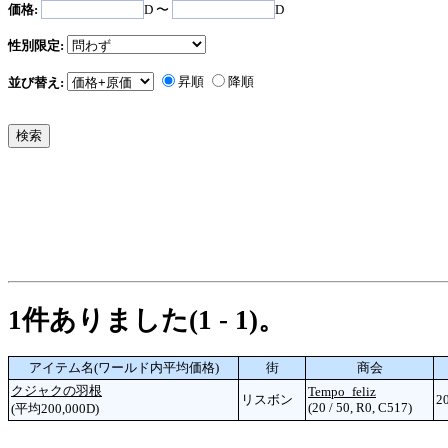
価格:
D 〜
D
性別限定:
昇順
降順
並び替え:
1件ありました(1 - 1)。
アイテム名(ワールド内平均価格)
街
商会
クジャクの羽根
Tempo_feliz
リスボン
2
(20 / 50, R0, C517)
(平均200,000D)