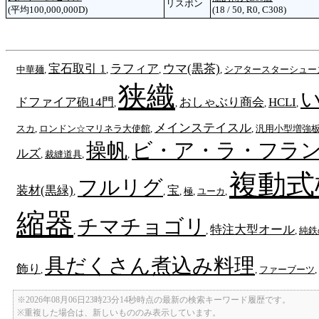
リスボン
(平均100,000,000D)
(18 / 50, R0, C308)
宝石取引 1
ラフィア
ウマ(黒茶)
中華麺
,
,
,
,
シアタースターシュー
狭織
ドファイア砲14門
おしゃぶり商会
HCLI
,
,
,
,
メインステイスル
スカ
,
ロンドン☆マリネラ大使館
,
,
汎用小型増強
操帆
ビ・ア・ラ・フラ
ルズ
,
裁縫道具
,
,
複動式
フルリグ
装材(黒緑)
宝
,
,
,
極
,
ユーカ
,
縮器
チマチョゴリ
特注大型オール
,
,
,
純鉄
具だくさん煮込み料理
飾り
,
,
ファーブーツ
,
※2026年08月06日23時23分14秒時点の最新の検索キーワード履歴です。
※重複した場合は、新しいもののみ表示しています。