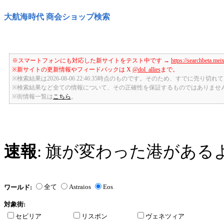
大航海時代 商会ショップ検索
※スマートフォンにも対応した新サイトをテスト中です →
https://searchbeta.mei
※新サイトの更新情報やフィードバックは X
@dol_allies
まで。
※検索結果は2026-08-06 22:46:35時点のものです。そのため、すでに売り
※検索結果など全ての情報について、その正確性を保証するものではありませ
※街情報一覧は
こちら
。
速報
: 旗が変わった港がある
全て
Astraios
Eos
ワールド:
対象街:
セビリア
リスボン
ヴェネツィア