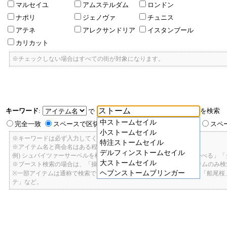
マルセイユ
アムステルダム
ロンドン
ナポリ
ジェノヴァ
チュニス
アテネ
アレクサンドリア
イスタンブール
カリカット
※チェックしない場合はすべての街が対象になります。
キーワード
:
を検索
で
中ストームセイル
完全一致
スペースで区切ったキーワードのいずれかを含む
スペ
小ストームセイル
※キーワードは必ず入力してください。
特注ストームセイル
※アイテム名と商会名はある程度曖昧に検索できます。
デルフィンストームセイル
例) シュバイツァーサーベルを検索したい場合: 「しゅばいつあーさーべる」
大ストームセイル
※ブースト検索の場合は、「操舵+2」で検索すると、操舵+2のアイテムのみ
ヘブンストームブリンガー
※一部アイテムは通称で検索できます。「カテ1」「C1」「ロット1」「船尾
テ」など。