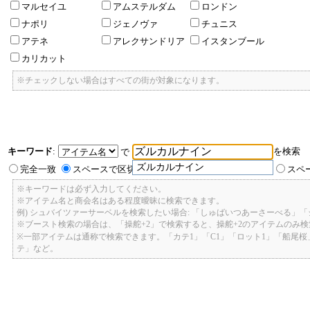
マルセイユ
アムステルダム
ロンドン
ナポリ
ジェノヴァ
チュニス
アテネ
アレクサンドリア
イスタンブール
カリカット
※チェックしない場合はすべての街が対象になります。
キーワード
:
を検索
で
ズルカルナイン
完全一致
スペースで区切ったキーワードのいずれかを含む
スペ
※キーワードは必ず入力してください。
※アイテム名と商会名はある程度曖昧に検索できます。
例) シュバイツァーサーベルを検索したい場合: 「しゅばいつあーさーべる」
※ブースト検索の場合は、「操舵+2」で検索すると、操舵+2のアイテムのみ
※一部アイテムは通称で検索できます。「カテ1」「C1」「ロット1」「船尾
テ」など。