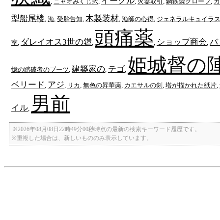
イーグル
,
ニャオみくじ弐
,
,
火器取引
,
鋼鉄製グローブ
,
カ
型船尾楼
木製装材
,
漁
,
受胎告知
,
,
漁師の心得
,
ジェネラルキュイラ
頭痛薬
ダレイオス3世の鎧
ショップ商会
バ
室
,
,
,
,
姫城督の
建築家の
テゴ
憶の踏破者のブーツ
,
,
,
ベリード
アジ
,
,
リカ
,
無色の昇華薬
,
カエサルの剣
,
塔が描かれた紙片
,
男前
イル
,
※2026年08月08日22時49分00秒時点の最新の検索キーワード履歴です。
※重複した場合は、新しいもののみ表示しています。