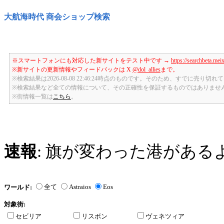
大航海時代 商会ショップ検索
※スマートフォンにも対応した新サイトをテスト中です →
https://searchbeta.mei
※新サイトの更新情報やフィードバックは X
@dol_allies
まで。
※検索結果は2026-08-08 22:46:24時点のものです。そのため、すでに売り
※検索結果など全ての情報について、その正確性を保証するものではありませ
※街情報一覧は
こちら
。
速報
: 旗が変わった港がある
全て
Astraios
Eos
ワールド:
対象街:
セビリア
リスボン
ヴェネツィア