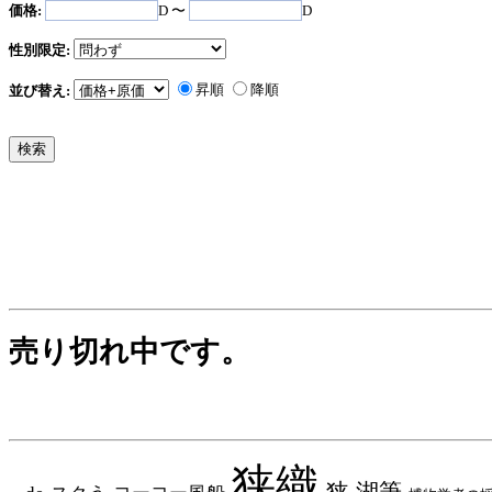
価格:
D 〜
D
性別限定:
昇順
降順
並び替え:
売り切れ中です。
狭織
狭
湖筆