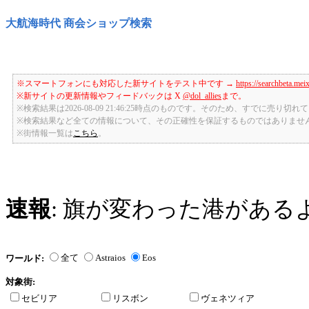
大航海時代 商会ショップ検索
※スマートフォンにも対応した新サイトをテスト中です →
https://searchbeta.mei
※新サイトの更新情報やフィードバックは X
@dol_allies
まで。
※検索結果は2026-08-09 21:46:25時点のものです。そのため、すでに売り
※検索結果など全ての情報について、その正確性を保証するものではありませ
※街情報一覧は
こちら
。
速報
: 旗が変わった港がある
全て
Astraios
Eos
ワールド:
対象街:
セビリア
リスボン
ヴェネツィア