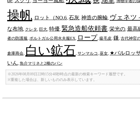
de
スクう
ヨーヨー風船
,
,
,
,
,
,
博物学者の
操帆
ヴェネツ
ロット（NO.6
石灰
神造の腕輪
,
,
,
,
緊急造船依頼書
な布地
特優
栄光の
最高
,
クレタ
,
巨大
,
,
,
,
ロープ
鎌
者の防護服
,
ポルトガル公用水夫服EX
,
,
級毛皮
,
,
古代神官
白い鉱石
★バルロッ
倉庫商会
,
,
サンマルコ
,
巫女
,
いん
,
魚介マリネと2種のパン
※2026年08月09日22時15分48秒時点の最新の検索キーワード履歴です。
※重複した場合は、新しいもののみ表示しています。