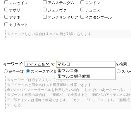
マルセイユ
アムステルダム
ロンドン
ナポリ
ジェノヴァ
チュニス
アテネ
アレクサンドリア
イスタンブール
カリカット
※チェックしない場合はすべての街が対象になります。
キーワード
:
を検索
で
聖マルコ像
完全一致
スペースで区切ったキーワードのいずれかを含む
スペ
聖マルコ獅子紋章
※キーワードは必ず入力してください。
※アイテム名と商会名はある程度曖昧に検索できます。
例) シュバイツァーサーベルを検索したい場合: 「しゅばいつあーさーべる」
※ブースト検索の場合は、「操舵+2」で検索すると、操舵+2のアイテムのみ
※一部アイテムは通称で検索できます。「カテ1」「C1」「ロット1」「船尾
テ」など。