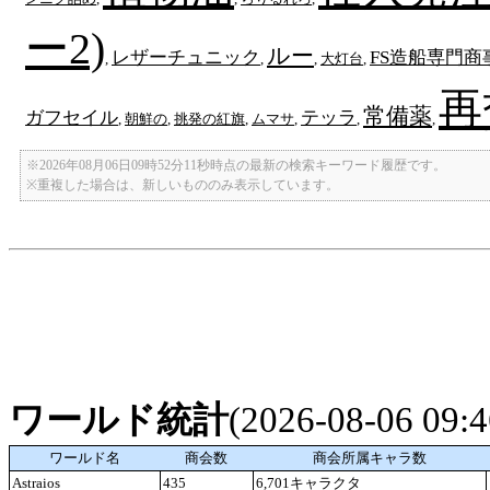
ー2)
ルー
レザーチュニック
FS造船専門商
,
,
,
大灯台
,
再
常備薬
ガフセイル
テッラ
,
朝鮮の
,
挑発の紅旗
,
ムマサ
,
,
,
※2026年08月06日09時52分11秒時点の最新の検索キーワード履歴です。
※重複した場合は、新しいもののみ表示しています。
ワールド統計
(2026-08-06 09
ワールド名
商会数
商会所属キャラ数
Astraios
435
6,701キャラクタ