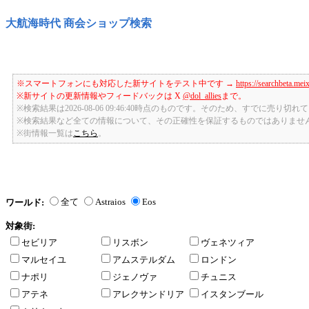
大航海時代 商会ショップ検索
※スマートフォンにも対応した新サイトをテスト中です →
https://searchbeta.mei
※新サイトの更新情報やフィードバックは X
@dol_allies
まで。
※検索結果は2026-08-06 09:46:40時点のものです。そのため、すでに売り
※検索結果など全ての情報について、その正確性を保証するものではありませ
※街情報一覧は
こちら
。
全て
Astraios
Eos
ワールド:
対象街:
セビリア
リスボン
ヴェネツィア
マルセイユ
アムステルダム
ロンドン
ナポリ
ジェノヴァ
チュニス
アテネ
アレクサンドリア
イスタンブール