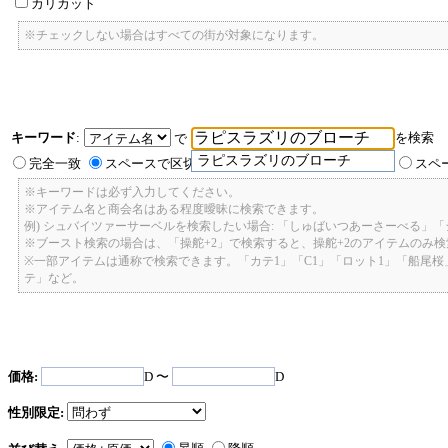
カリカット
※チェックしない場合はすべての街が対象になります。
キーワード
:
を検索
で
ラピスラズリのブローチ
完全一致
スペースで区切ったキーワードのいずれかを含む
スペ
※キーワードは必ず入力してください。
※アイテム名と商会名はある程度曖昧に検索できます。
例) シュバイツァーサーベルを検索したい場合: 「しゅばいつあーさーべる」
※ブースト検索の場合は、「操舵+2」で検索すると、操舵+2のアイテムのみ
※一部アイテムは通称で検索できます。「カテ1」「C1」「ロット1」「船尾
テ」など。
価格:
D 〜
D
性別限定: