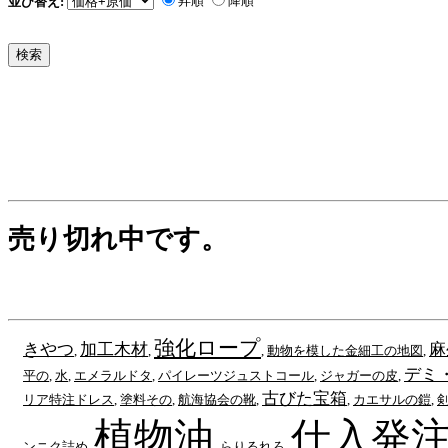
昇順
降順
並び替え:
売り切れ中です。
強化ロープ
きやつ
加工木材
麻
,
,
,
動物を模した金細工の地図
,
デミ
平の
,
水
,
エメラルドタ
,
パイレーツジュストコール
,
ジャガーの皮
,
古びた宝箱
リア特注ドレス
,
塗料その
,
航海協会の靴
,
,
カエサルの鎧
,
剣
植物油
仕入発注
ンニク詰め
,
,
らりるれろ
,