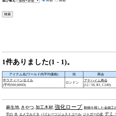
昇順
降順
並び替え:
1件ありました(1 - 1)。
アイテム名(ワールド内平均価格)
街
商会
中ラティーンセイル
アナハイム商会
ロンドン
(平均500,000D)
(12 / 50, R1, C240)
強化ロープ
麻生地
きやつ
加工木材
,
,
,
,
動物を模した金細工
デミ
平の
,
水
,
エメラルドタ
,
パイレーツジュストコール
,
ジャガーの皮
,