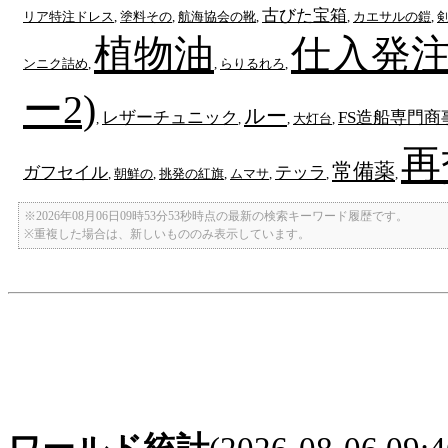
古びた宝箱
リア特注ドレス
,
塗料その
,
航海協会の靴
,
,
カエサルの鎧
,
剣
植物油
仕入発注
ンニク詰め
,
,
らりるれろ
,
ー2)
ルー
レザーチュニック
FS造船専門商
,
,
,
大灯台
,
再
常備薬
ガフセイル
テッラ
,
朝鮮の
,
挑発の紅旗
,
ムマサ
,
,
,
※2026年08月06日09時53分53秒時点の最新の検索キーワード履歴です。
※重複した場合は、新しいもののみ表示しています。