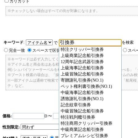
カリカット
※チェックしない場合はすべての街が対象になります。
キーワード
:
を検索
で
特注クリッパー引換券
完全一致
スペースで区切ったキーワードのいずれかを含む
スペ
上級商業記念船引換券
※キーワードは必ず入力してください。
12周年記念武器引換券
※アイテム名と商会名はある程度曖昧に検索できます。
上級海事記念船引換券
例) シュバイツァーサーベルを検索したい場合: 「しゅばいつあーさーべる」
上級冒険記念船引換券
※ブースト検索の場合は、「操舵+2」で検索すると、操舵+2のアイテムのみ
寄贈謝礼引換券(NO.1)
※一部アイテムは通称で検索できます。「カテ1」「C1」「ロット1」「船尾
テ」など。
ペット権利書引換券(NO.1)
中級海事記念船引換券
誘致謝礼引換券(NO.1)
記念紋章引換券
中級冒険記念船引換券
価格:
D 〜
D
特注戦列艦引換券
特注商用クリッパー引換券
性別限定:
中級商業記念船引換券
プレミアムレシピ引換券