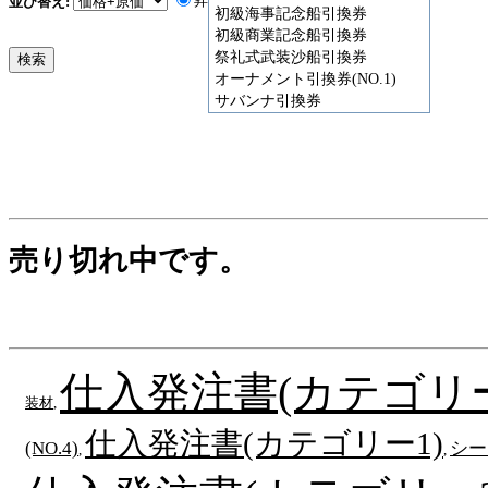
昇順
降順
並び替え:
初級海事記念船引換券
初級商業記念船引換券
祭礼式武装沙船引換券
オーナメント引換券(NO.1)
サバンナ引換券
売り切れ中です。
仕入発注書(カテゴリー
装材
,
仕入発注書(カテゴリー1)
(NO.4)
シー
,
,