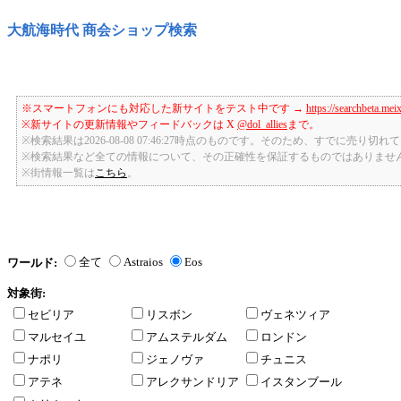
大航海時代 商会ショップ検索
※スマートフォンにも対応した新サイトをテスト中です →
https://searchbeta.mei
※新サイトの更新情報やフィードバックは X
@dol_allies
まで。
※検索結果は2026-08-08 07:46:27時点のものです。そのため、すでに売り
※検索結果など全ての情報について、その正確性を保証するものではありませ
※街情報一覧は
こちら
。
全て
Astraios
Eos
ワールド:
対象街:
セビリア
リスボン
ヴェネツィア
マルセイユ
アムステルダム
ロンドン
ナポリ
ジェノヴァ
チュニス
アテネ
アレクサンドリア
イスタンブール