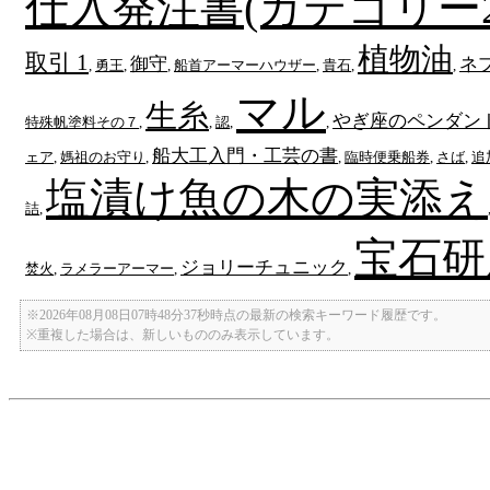
仕入発注書(カテゴリー2
植物油
取引 1
御守
ネ
,
勇王
,
,
船首アーマーハウザー
,
貴石
,
,
マル
生糸
やぎ座のペンダン
特殊帆塗料その７
,
,
認
,
,
船大工入門・工芸の書
ェア
,
媽祖のお守り
,
,
臨時便乗船券
,
さば
,
追
塩漬け魚の木の実添え
詰
,
宝石研
ジョリーチュニック
焚火
,
ラメラーアーマー
,
,
※2026年08月08日07時48分37秒時点の最新の検索キーワード履歴です。
※重複した場合は、新しいもののみ表示しています。