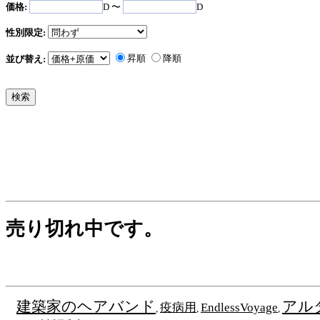
価格:
D 〜
D
性別限定:
昇順
降順
並び替え:
売り切れ中です。
建築家のヘアバンド
アル
疫病用
EndlessVoyage
,
,
,