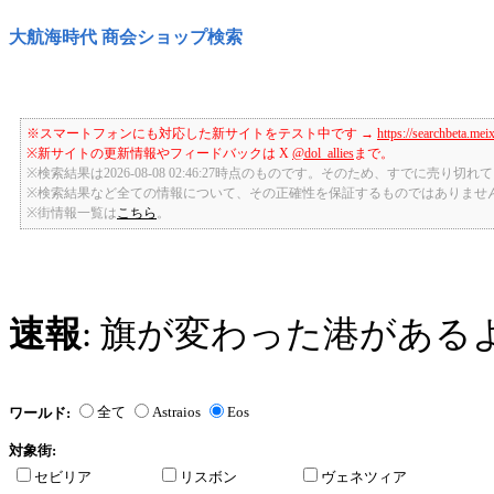
大航海時代 商会ショップ検索
※スマートフォンにも対応した新サイトをテスト中です →
https://searchbeta.mei
※新サイトの更新情報やフィードバックは X
@dol_allies
まで。
※検索結果は2026-08-08 02:46:27時点のものです。そのため、すでに売り
※検索結果など全ての情報について、その正確性を保証するものではありませ
※街情報一覧は
こちら
。
速報
: 旗が変わった港がある
全て
Astraios
Eos
ワールド:
対象街:
セビリア
リスボン
ヴェネツィア