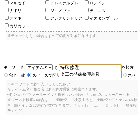
マルセイユ
アムステルダム
ロンドン
ナポリ
ジェノヴァ
チュニス
アテネ
アレクサンドリア
イスタンブール
カリカット
※チェックしない場合はすべての街が対象になります。
キーワード
:
を検索
で
名工の特殊修理道具
完全一致
スペースで区切ったキーワードのいずれかを含む
スペ
※キーワードは必ず入力してください。
※アイテム名と商会名はある程度曖昧に検索できます。
例) シュバイツァーサーベルを検索したい場合: 「しゅばいつあーさーべる」
※ブースト検索の場合は、「操舵+2」で検索すると、操舵+2のアイテムのみ
※一部アイテムは通称で検索できます。「カテ1」「C1」「ロット1」「船尾
テ」など。