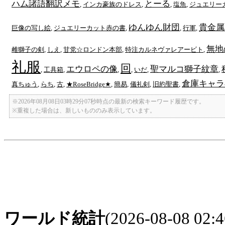
ハム諸語翻訳メモ
とーる
,
インカ豪族のドレス
,
,
塩魚
,
ジュエリー
ゆんゆん財団
貴金属
巨像の写し絵
,
ジュエリーカット赤の書
,
,
行軍
,
無地
雌獅子の剣
,
しえ
,
甘党☆ロンドン本部
,
特注カルネヴァレアービト
,
礼服
回
エウロペの像
聖マルコ獅子紋章
,
工具箱
,
,
,
いだ
,
,
倉庫キャラ
真ちゅう
,
らち
,
古
,
★RoseBridge★
,
簡易
,
儀礼剣
,
旧約聖書
,
※2026年08月08日03時29分07秒時点の最新の検索キーワード履歴です。
※重複した場合は、新しいもののみ表示しています。
ワールド統計
(2026-08-08 02