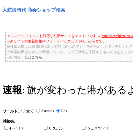
大航海時代 商会ショップ検索
※スマートフォンにも対応した新サイトをテスト中です →
https://searchbeta.mei
※新サイトの更新情報やフィードバックは X
@dol_allies
まで。
※検索結果は2026-08-08 02:46:27時点のものです。そのため、すでに売り
※検索結果など全ての情報について、その正確性を保証するものではありませ
※街情報一覧は
こちら
。
速報
: 旗が変わった港がある
全て
Astraios
Eos
ワールド:
対象街:
セビリア
リスボン
ヴェネツィア