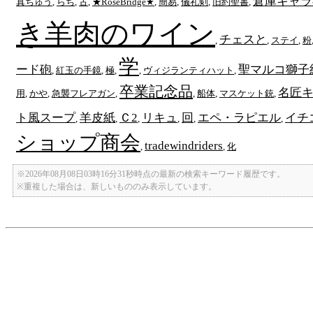
倉庫キャラ
真ちゅう
,
らち
,
古
,
★RoseBridge★
,
簡易
,
儀礼剣
,
旧約聖書
,
き羊肉のワイン
チェスと
,
,
ステイ
,
粉
学
ード砲
聖マルコ獅子
,
紅玉の手鏡
,
極
,
,
ヴィジランティハット
,
卒業記念品
名匠キ
用
,
かや
,
急襲フレアガン
,
,
船体
,
マスケット銃
,
ト風スープ
羊皮紙
Ｃ2
リキュ
回
エペ・ラピエル
イチ
,
,
,
,
,
,
ショップ商会
tradewindriders
,
,
化
※2026年08月08日03時16分31秒時点の最新の検索キーワード履歴です。
※重複した場合は、新しいもののみ表示しています。