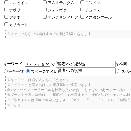
マルセイユ
アムステルダム
ロンドン
ナポリ
ジェノヴァ
チュニス
アテネ
アレクサンドリア
イスタンブール
カリカット
※チェックしない場合はすべての街が対象になります。
キーワード
:
を検索
で
賢者への祝福
完全一致
スペースで区切ったキーワードのいずれかを含む
スペ
※キーワードは必ず入力してください。
※アイテム名と商会名はある程度曖昧に検索できます。
例) シュバイツァーサーベルを検索したい場合: 「しゅばいつあーさーべる」
※ブースト検索の場合は、「操舵+2」で検索すると、操舵+2のアイテムのみ
※一部アイテムは通称で検索できます。「カテ1」「C1」「ロット1」「船尾
テ」など。