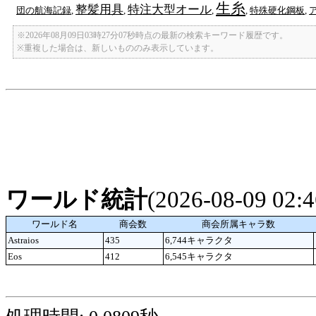
生糸
整髪用具
特注大型オール
団の航海記録
,
,
,
,
特殊硬化鋼板
,
※2026年08月09日03時27分07秒時点の最新の検索キーワード履歴です。
※重複した場合は、新しいもののみ表示しています。
ワールド統計
(2026-08-09 02
ワールド名
商会数
商会所属キャラ数
Astraios
435
6,744キャラクタ
Eos
412
6,545キャラクタ