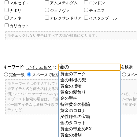
マルセイユ
アムステルダム
ロンドン
ナポリ
ジェノヴァ
チュニス
アテネ
アレクサンドリア
イスタンブール
カリカット
※チェックしない場合はすべての街が対象になります。
キーワード
:
を検索
で
黄金のアーク
完全一致
スペースで区切ったキーワードのいずれかを含む
スペ
金の羽根の兜
※キーワードは必ず入力してください。
黄金の指輪
※アイテム名と商会名はある程度曖昧に検索できます。
黄金の髪飾り
例) シュバイツァーサーベルを検索したい場合: 「しゅばいつあーさーべる」
金の聖杯
※ブースト検索の場合は、「操舵+2」で検索すると、操舵+2のアイテムのみ
特注黄金の指輪
※一部アイテムは通称で検索できます。「カテ1」「C1」「ロット1」「船尾
テ」など。
黄金のコロナ
変性錬金の宝箱
金のタロット
黄金の帯止めEX
黄金の短剣