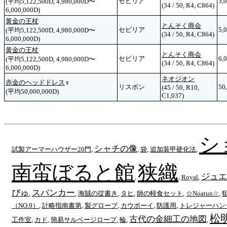
セビリア
5,
(平均5,122,500D, 4,980,000D〜
(34 / 50, R4, C864)
6,000,000D)
黄金の王杖
とんそく商会
セビリア
5,
(平均5,122,500D, 4,980,000D〜
(34 / 50, R4, C864)
6,000,000D)
黄金の王杖
とんそく商会
セビリア
6,
(平均5,122,500D, 4,980,000D〜
(34 / 50, R4, C864)
6,000,000D)
ネオジオン
赤金のヘッドドレス
♀
リスボン
50
(45 / 50, R10,
(平均50,000,000D)
C1,037)
シ
シャチの像
試製アーマーハウザー20門
,
,
袋
,
追加装甲硬化法
,
南蛮ぼると館
狭織
ジュエ
,
,
Royal
,
ぴゅ
スパンカー
,
,
海賊の掟書き
,
タヒ
,
師の軽食セット
,
☆Noatun☆
,
（NO.9）
,
計略指南書第
,
製グローブ
,
カウボーイ
,
防護用
,
トレジャーハン
松
古代の金細工の地図
工作室
,
カド
,
簡易サルベージロープ
,
輪
,
,