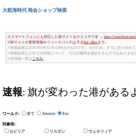
大航海時代 商会ショップ検索
※スマートフォンにも対応した新サイトをテスト中です →
https://searchbeta.mei
※新サイトの更新情報やフィードバックは X
@dol_allies
まで。
※検索結果は2026-08-09 02:46:21時点のものです。そのため、すでに売り
※検索結果など全ての情報について、その正確性を保証するものではありませ
※街情報一覧は
こちら
。
速報
: 旗が変わった港がある
全て
Astraios
Eos
ワールド:
対象街:
セビリア
リスボン
ヴェネツィア