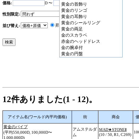
価格:
D 〜
D
黄金の首飾り
黄金のリンゴ
性別限定:
黄金の耳飾り
黄金のシールリング
昇順
降順
並び替え:
黄金の両足
金のスカラベ
赤金のヘッドドレス
金の腕卓付
黄金の円盤
12件ありました(1 - 12)。
アイテム名(ワールド内平均価格)
街
商会
価
黄金のパイプ
アムステルダ
MAD★STONEⅡ
10
(平均550,000D, 100,000D〜
(10 / 50, R1, C269)
ム
1,000,000D)