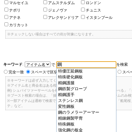
マルセイユ
アムステルダム
ロンドン
ナポリ
ジェノヴァ
チュニス
アテネ
アレクサンドリア
イスタンブール
カリカット
※チェックしない場合はすべての街が対象になります。
キーワード
:
を検索
で
特優圧延鋼板
完全一致
スペースで区切ったキーワードのいずれかを含む
スペ
特殊硬化鋼板
※キーワードは必ず入力してください。
精鋼護腿
※アイテム名と商会名はある程度曖昧に検索できます。
鋼鉄製グローブ
例) シュバイツァーサーベルを検索したい場合: 「しゅばいつあーさーべる」
精鋼護手
※ブースト検索の場合は、「操舵+2」で検索すると、操舵+2のアイテムのみ
ステンレス鋼
※一部アイテムは通称で検索できます。「カテ1」「C1」「ロット1」「船尾
テ」など。
変性鋼板
鋼のラメラーアーマー
精錬鋼製甲冑
特殊鋼板
強化鋼の板金