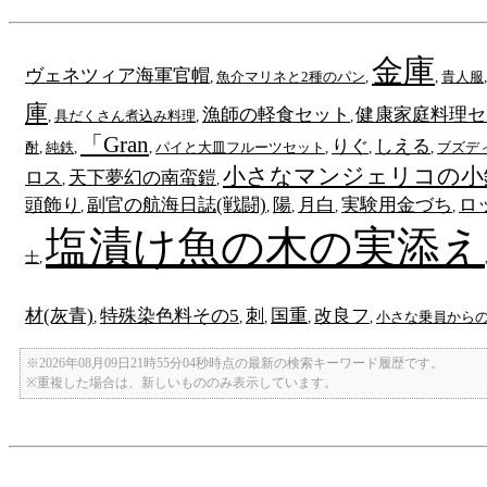
金庫
ヴェネツィア海軍官帽
,
魚介マリネと2種のパン
,
,
貴人服
庫
漁師の軽食セット
健康家庭料理セ
,
具だくさん煮込み料理
,
,
「Gran
りぐ
しえる
酎
,
純鉄
,
,
パイと大皿フルーツセット
,
,
,
ブズデ
小さなマンジェリコの小
ロス
天下夢幻の南蛮鎧
,
,
頭飾り
副官の航海日誌(戦闘)
陽
月白
実験用金づち
ロ
,
,
,
,
,
塩漬け魚の木の実添え
士
,
材(灰青)
特殊染色料その5
刺
国重
改良フ
,
,
,
,
,
小さな乗員から
※2026年08月09日21時55分04秒時点の最新の検索キーワード履歴です。
※重複した場合は、新しいもののみ表示しています。