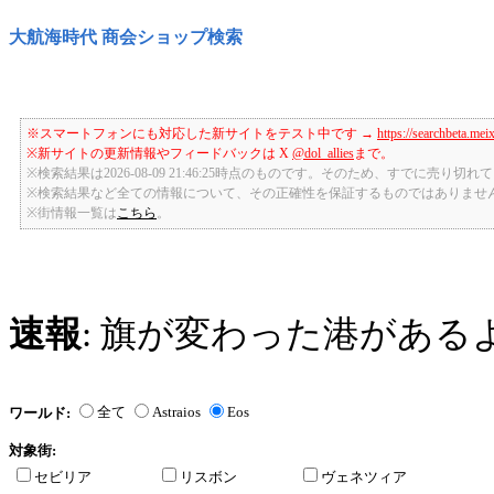
大航海時代 商会ショップ検索
※スマートフォンにも対応した新サイトをテスト中です →
https://searchbeta.mei
※新サイトの更新情報やフィードバックは X
@dol_allies
まで。
※検索結果は2026-08-09 21:46:25時点のものです。そのため、すでに売り
※検索結果など全ての情報について、その正確性を保証するものではありませ
※街情報一覧は
こちら
。
速報
: 旗が変わった港がある
全て
Astraios
Eos
ワールド:
対象街:
セビリア
リスボン
ヴェネツィア