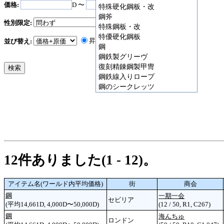
価格:
D 〜
D
特殊硬化鋼板・改
鋼斧
性別限定:
特殊鋼板・改
特優硬化鋼板
昇順
降順
並び替え:
鋼
鋼鉄製グリーヴ
復刻精錬鋼製甲冑
鋼鉄線入りロープ
鋼のシークレッツ
12件ありました(1 - 12)。
アイテム名(ワールド内平均価格)
街
商会
鋼
一期一会
セビリア
(平均14,661D, 4,000D〜50,000D)
(12 / 50, R1, C267)
鋼
海んちゅ
ロンドン