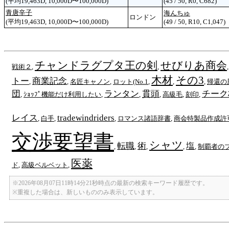
(平均19,463D, 10,000D〜100,000D)
(45 / 50, R0, C682)
青唐辛子
海んちゅ
ロンドン
(平均19,463D, 10,000D〜100,000D)
(49 / 50, R10, C1,047)
チャンドラグプタ王の剣
せびりあ商会
戦術２
,
,
木材
その3
トー
商業記念
,
,
名匠キャノン
,
ロット(No.1
,
,
,
帰還の
団
ランタン
貫頭
チーク
,
ｼｮｯﾌﾟ機能だけ利用したい
,
,
,
高級毛
,
刻印
,
レイス
tradewindriders
,
白手
,
,
ロマンス諸語辞書
,
商会特製品作成許
交渉要望書
シャツ
転職
術
塩
,
,
,
,
,
制覇者の
医薬
ド
,
高級ベルベット
,
※2026年08月07日11時14分21秒時点の最新の検索キーワード履歴です。
※重複した場合は、新しいもののみ表示しています。