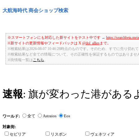
大航海時代 商会ショップ検索
※スマートフォンにも対応した新サイトをテスト中です →
https://searchbeta.mei
※新サイトの更新情報やフィードバックは X
@dol_allies
まで。
※検索結果は2026-08-07 10:46:28時点のものです。そのため、すでに売り
※検索結果など全ての情報について、その正確性を保証するものではありませ
※街情報一覧は
こちら
。
速報
: 旗が変わった港がある
全て
Astraios
Eos
ワールド:
対象街:
セビリア
リスボン
ヴェネツィア