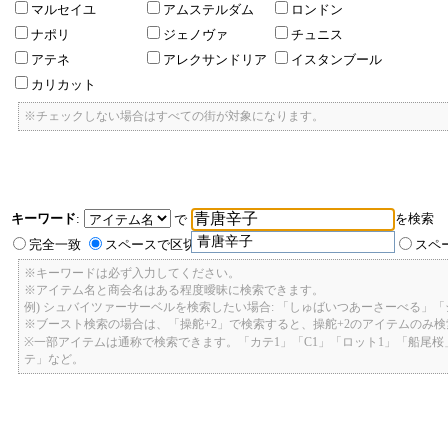
マルセイユ
アムステルダム
ロンドン
ナポリ
ジェノヴァ
チュニス
アテネ
アレクサンドリア
イスタンブール
カリカット
※チェックしない場合はすべての街が対象になります。
キーワード
:
を検索
で
青唐辛子
完全一致
スペースで区切ったキーワードのいずれかを含む
スペ
※キーワードは必ず入力してください。
※アイテム名と商会名はある程度曖昧に検索できます。
例) シュバイツァーサーベルを検索したい場合: 「しゅばいつあーさーべる」
※ブースト検索の場合は、「操舵+2」で検索すると、操舵+2のアイテムのみ
※一部アイテムは通称で検索できます。「カテ1」「C1」「ロット1」「船尾
テ」など。