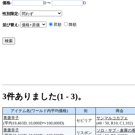
価格:
D 〜
D
性別限定:
昇順
降順
並び替え:
3件ありました(1 - 3)。
アイテム名(ワールド内平均価格)
街
商会
青唐辛子
サンマルコカフェ
セビリア
(平均19,463D, 10,000D〜100,000D)
(48 / 50, R10, C1,102)
青唐辛子
ソロ・サブ・倉庫の
リスボン