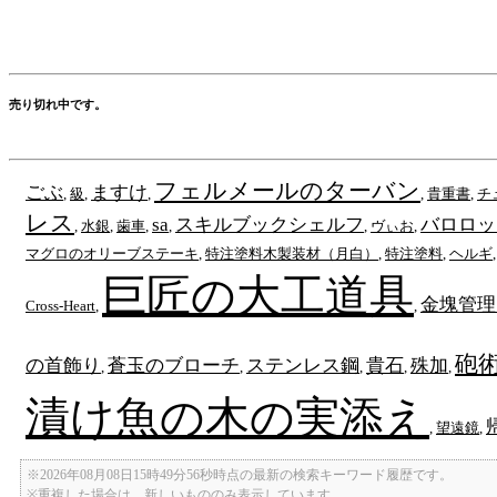
売り切れ中です。
フェルメールのターバン
ごぶ
ますけ
,
級
,
,
,
貴重書
,
チ
レス
sa
スキルブックシェルフ
バロロッ
,
水銀
,
歯車
,
,
,
ヴぃお
,
マグロのオリーブステーキ
,
特注塗料木製装材（月白）
,
特注塗料
,
ヘルギ
巨匠の大工道具
金塊管理
Cross-Heart
,
,
砲
の首飾り
蒼玉のブローチ
ステンレス鋼
貴石
殊加
,
,
,
,
,
漬け魚の木の実添え
,
望遠鏡
,
※2026年08月08日15時49分56秒時点の最新の検索キーワード履歴です。
※重複した場合は、新しいもののみ表示しています。