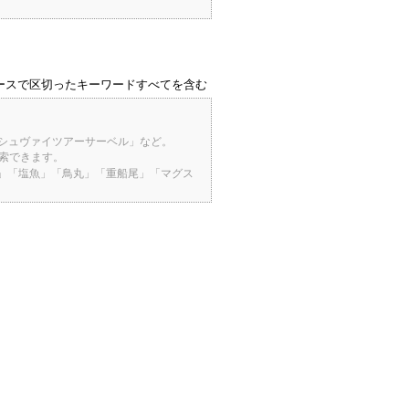
ースで区切ったキーワードすべてを含む
「シュヴァイツアーサーベル」など。
検索できます。
桜」「塩魚」「鳥丸」「重船尾」「マグス