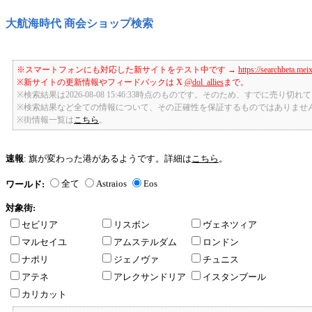
大航海時代 商会ショップ検索
※スマートフォンにも対応した新サイトをテスト中です →
https://searchbeta.mei
※新サイトの更新情報やフィードバックは X
@dol_allies
まで。
※検索結果は2026-08-08 15:46:33時点のものです。そのため、すでに売り
※検索結果など全ての情報について、その正確性を保証するものではありませ
※街情報一覧は
こちら
。
速報
: 旗が変わった港があるようです。詳細は
こちら
。
全て
Astraios
Eos
ワールド:
対象街:
セビリア
リスボン
ヴェネツィア
マルセイユ
アムステルダム
ロンドン
ナポリ
ジェノヴァ
チュニス
アテネ
アレクサンドリア
イスタンブール
カリカット