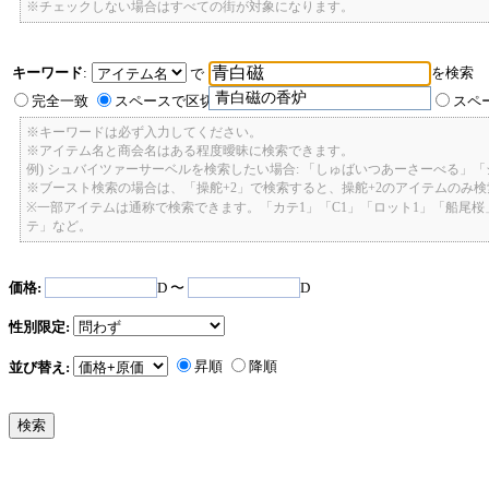
※チェックしない場合はすべての街が対象になります。
キーワード
:
を検索
で
青白磁の香炉
完全一致
スペースで区切ったキーワードのいずれかを含む
スペ
※キーワードは必ず入力してください。
※アイテム名と商会名はある程度曖昧に検索できます。
例) シュバイツァーサーベルを検索したい場合: 「しゅばいつあーさーべる」
※ブースト検索の場合は、「操舵+2」で検索すると、操舵+2のアイテムのみ
※一部アイテムは通称で検索できます。「カテ1」「C1」「ロット1」「船尾
テ」など。
価格:
D 〜
D
性別限定:
昇順
降順
並び替え: