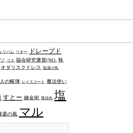
ドレープド
ュリパム
,
リオー
,
ソ
協会研究褒賞(NO.
狭
,
コス
,
,
,
オダリスクドレス
,
,
塩漬け魚
,
人の帳簿
魔法使い
,
レイスコート
,
塩
術
すとー
錬金術
,
,
,
貫頭衣
,
マル
帰還の風
,