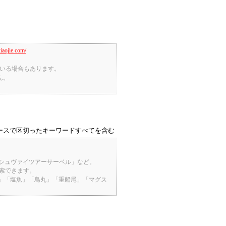
xiaojie.com/
切れている場合もあります。
ん。
ースで区切ったキーワードすべてを含む
「シュヴァイツアーサーベル」など。
検索できます。
桜」「塩魚」「鳥丸」「重船尾」「マグス