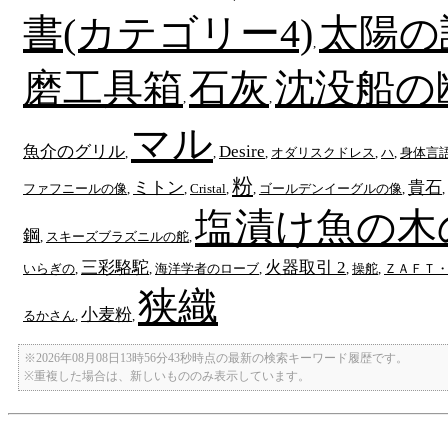
書(カテゴリー4)
太陽の
,
磨工具箱
石灰
沈没船の
,
,
マル
魚介のグリル
Desire
,
,
,
オダリスクドレス
,
ハ
,
身体言語
粉
ミトン
貴石
ファフニールの像
,
,
Cristal
,
,
ゴールデンイーグルの像
,
,
塩漬け魚の木
鋼
,
スキーズブラズニルの舵
,
三彩駱駝
火器取引 2
いらぎの
,
,
海洋学者のローブ
,
,
操舵
,
ＺＡＦＴ
狭織
小麦粉
るかさん
,
,
※2026年08月08日13時56分43秒時点の最新の検索キーワード履歴です。
※重複した場合は、新しいもののみ表示しています。