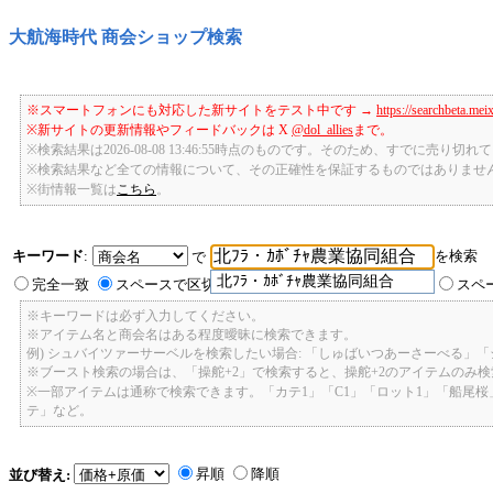
大航海時代 商会ショップ検索
※スマートフォンにも対応した新サイトをテスト中です →
https://searchbeta.mei
※新サイトの更新情報やフィードバックは X
@dol_allies
まで。
※検索結果は2026-08-08 13:46:55時点のものです。そのため、すでに売り
※検索結果など全ての情報について、その正確性を保証するものではありませ
※街情報一覧は
こちら
。
キーワード
:
を検索
で
北ﾌﾗ・ｶﾎﾞﾁｬ農業協同組合
完全一致
スペースで区切ったキーワードのいずれかを含む
スペ
※キーワードは必ず入力してください。
※アイテム名と商会名はある程度曖昧に検索できます。
例) シュバイツァーサーベルを検索したい場合: 「しゅばいつあーさーべる」
※ブースト検索の場合は、「操舵+2」で検索すると、操舵+2のアイテムのみ
※一部アイテムは通称で検索できます。「カテ1」「C1」「ロット1」「船尾
テ」など。
昇順
降順
並び替え: