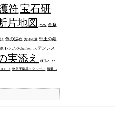
護符
宝石研
,
断片地図
金糸
,
づち
,
,
色の鉱石
聖王の鎧
 1
,
,
海洋測量
,
,
ステンレス
像
,
レンガ
,
O-chanken
,
の実添え
,
ぽると
,
ひ
・ＲＥＤ
,
教皇庁衛兵コタルディ
,
極道い