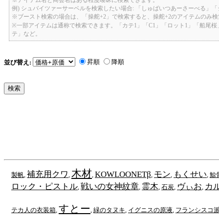
例) シュバイツァーサーベルを検索したい場合: 「しゅばいつあーさーべる」
※ブースト検索の場合は、「操舵+2」で検索すると、操舵+2のアイテムのみ
※一部アイテムは通称で検索できます。「カテ1」「C1」「ロット1」「船尾
テ」など。
昇順
降順
並び替え:
木材
補充用クワ
KOWLOONETβ
モン
もくせい
製帆
,
,
,
,
,
,
鯨
ロック・ピストル
戦いの女神紋章
霊木
ヴぃお
カ
,
,
,
石炭
,
,
すとー
テカ人の衣装箱
,
,
緑のタヌキ
,
イグニスの原液
,
フランシスコ