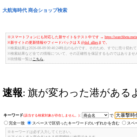
大航海時代 商会ショップ検索
※スマートフォンにも対応した新サイトをテスト中です →
https://searchbeta.mei
※新サイトの更新情報やフィードバックは X
@dol_allies
まで。
※検索結果は2026-08-09 00:46:24時点のものです。そのため、すでに売り
※検索結果など全ての情報について、その正確性を保証するものではありませ
※街情報一覧は
こちら
。
速報
: 旗が変わった港がある
キーワード
:
で
(該当する検索対象が存在しません。)
完全一致
スペースで区切ったキーワードのいずれかを含む
スペ
※キーワードは必ず入力してください。
※アイテム名と商会名はある程度曖昧に検索できます。