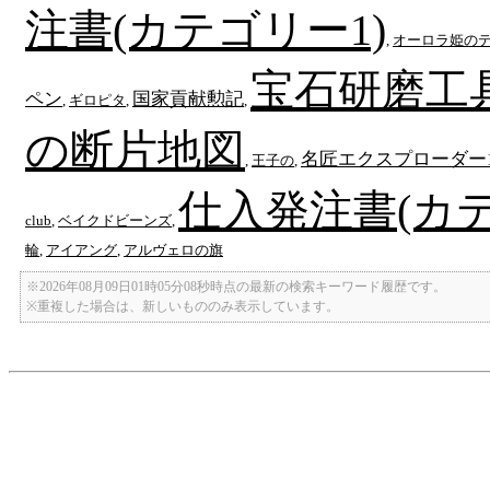
注書(カテゴリー1)
,
オーロラ姫の
宝石研磨工
ペン
国家貢献勲記
,
ギロピタ
,
,
の断片地図
名匠エクスプローダー
,
王子の
,
仕入発注書(カテ
club
,
ベイクドビーンズ
,
輪
,
アイアング
,
アルヴェロの旗
※2026年08月09日01時05分08秒時点の最新の検索キーワード履歴です。
※重複した場合は、新しいもののみ表示しています。