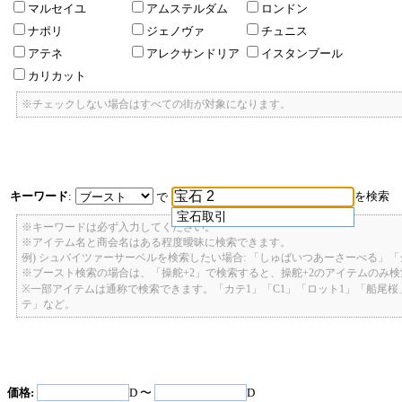
マルセイユ
アムステルダム
ロンドン
ナポリ
ジェノヴァ
チュニス
アテネ
アレクサンドリア
イスタンブール
カリカット
※チェックしない場合はすべての街が対象になります。
キーワード
:
を検索
で
宝石取引
※キーワードは必ず入力してください。
※アイテム名と商会名はある程度曖昧に検索できます。
例) シュバイツァーサーベルを検索したい場合: 「しゅばいつあーさーべる」
※ブースト検索の場合は、「操舵+2」で検索すると、操舵+2のアイテムのみ
※一部アイテムは通称で検索できます。「カテ1」「C1」「ロット1」「船尾
テ」など。
価格:
D 〜
D