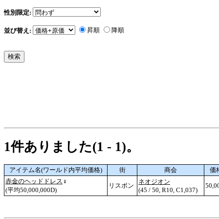
性別限定:
昇順
降順
並び替え:
1件ありました(1 - 1)。
アイテム名(ワールド内平均価格)
街
商会
価
赤金のヘッドドレス
♀
ネオジオン
リスボン
50,0
(平均50,000,000D)
(45 / 50, R10, C1,037)