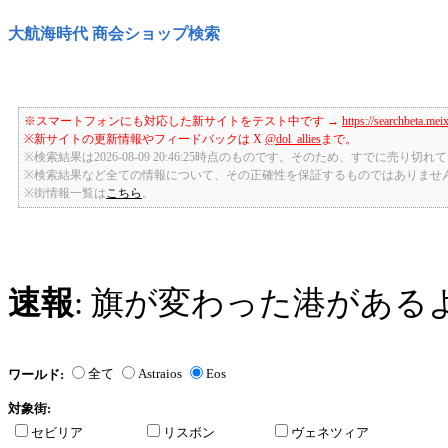
大航海時代 商会ショップ検索
※スマートフォンにも対応した新サイトをテスト中です →
https://searchbeta.mei
※新サイトの更新情報やフィードバックは X
@dol_allies
まで。
※検索結果は2026-08-09 20:46:25時点のものです。そのため、すでに売り
※検索結果など全ての情報について、その正確性を保証するものではありませ
※街情報一覧は
こちら
。
速報
: 旗が変わった港がある
全て
Astraios
Eos
ワールド:
対象街:
セビリア
リスボン
ヴェネツィア