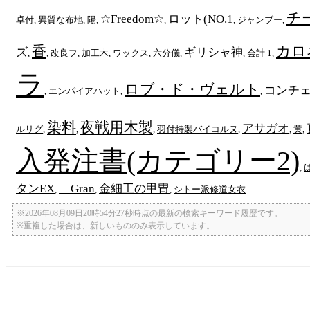
チ
☆Freedom☆
ロット(NO.1
卓付
,
異質な布地
,
陽
,
,
,
ジャンブー
,
香
カロ
ズ
ギリシャ神
,
,
改良フ
,
加工木
,
ワックス
,
六分儀
,
,
会計 1
,
ラ
ロブ・ド・ヴェルト
コンチ
,
エンパイアハット
,
,
染料
夜戦用木製
アサガオ
ルリグ
,
,
,
羽付特製バイコルヌ
,
,
黄
,
入発注書(カテゴリー2)
,
タンEX
「Gran
金細工の甲冑
,
,
,
シトー派修道女衣
※2026年08月09日20時54分27秒時点の最新の検索キーワード履歴です。
※重複した場合は、新しいもののみ表示しています。