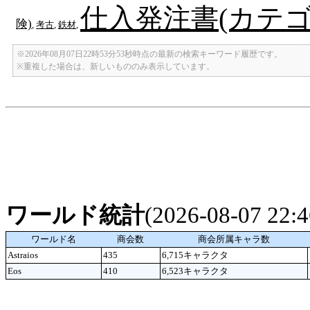
仕入発注書(カテゴ
険)
,
考古
,
鉄材
,
※2026年08月07日22時53分53秒時点の最新の検索キーワード履歴です。
※重複した場合は、新しいもののみ表示しています。
ワールド統計
(2026-08-07 22
ワールド名
商会数
商会所属キャラ数
Astraios
435
6,715キャラクタ
Eos
410
6,523キャラクタ