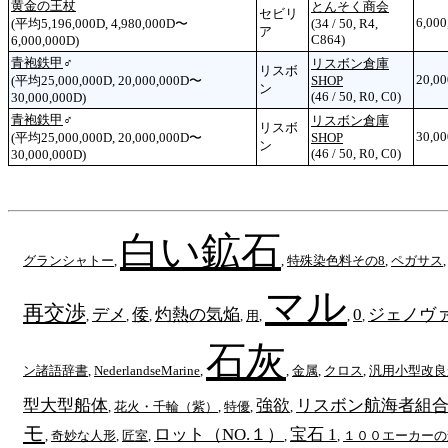
黄金の王杖
とんそく商会
セビリ
6,000
(平均5,196,000D, 4,980,000D〜
(34 / 50, R4,
ア
C864)
6,000,000D)
青袍鉄甲
♂
リスボン倉庫
リスボ
20,0
(平均25,000,000D, 20,000,000D〜
SHOP
ン
(46 / 50, R0, C0)
30,000,000D)
青袍鉄甲
♂
リスボン倉庫
リスボ
30,0
(平均25,000,000D, 20,000,000D〜
SHOP
ン
(46 / 50, R0, C0)
30,000,000D)
白い鉱石
グランシャトー
,
,
特殊染色料その8
,
ペガサス
マル
再交渉
デメ
倭
灼熱の気焔
0
ジェノヴ
,
,
,
,
用
,
,
,
石灰
ン諸語辞書
,
NederlandseMarine
,
,
金属
,
クロス
,
汎用小型改良
型大型船体
強欲
リスボン航海者組
,
花火・千輪（紫）
,
特優
,
,
モ
ロット（NO.１）
宝石 1
,
奇妙な人形
,
匠室
,
,
,
１００エーカーの