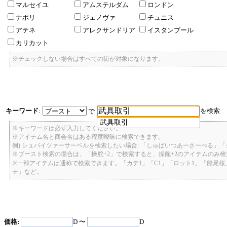
マルセイユ
アムステルダム
ロンドン
ナポリ
ジェノヴァ
チュニス
アテネ
アレクサンドリア
イスタンブール
カリカット
※チェックしない場合はすべての街が対象になります。
キーワード
:
を検索
で
武具取引
※キーワードは必ず入力してください。
※アイテム名と商会名はある程度曖昧に検索できます。
例) シュバイツァーサーベルを検索したい場合: 「しゅばいつあーさーべる」
※ブースト検索の場合は、「操舵+2」で検索すると、操舵+2のアイテムのみ
※一部アイテムは通称で検索できます。「カテ1」「C1」「ロット1」「船尾
テ」など。
価格:
D 〜
D