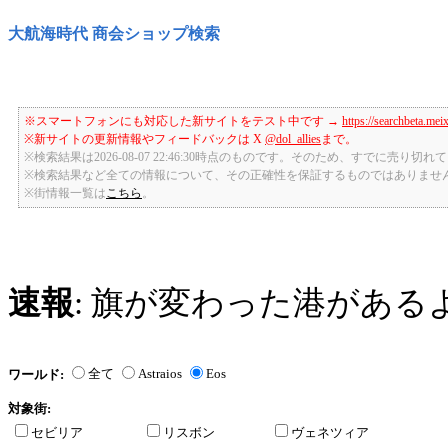
大航海時代 商会ショップ検索
※スマートフォンにも対応した新サイトをテスト中です →
https://searchbeta.mei
※新サイトの更新情報やフィードバックは X
@dol_allies
まで。
※検索結果は2026-08-07 22:46:30時点のものです。そのため、すでに売り
※検索結果など全ての情報について、その正確性を保証するものではありませ
※街情報一覧は
こちら
。
速報
: 旗が変わった港がある
全て
Astraios
Eos
ワールド:
対象街:
セビリア
リスボン
ヴェネツィア