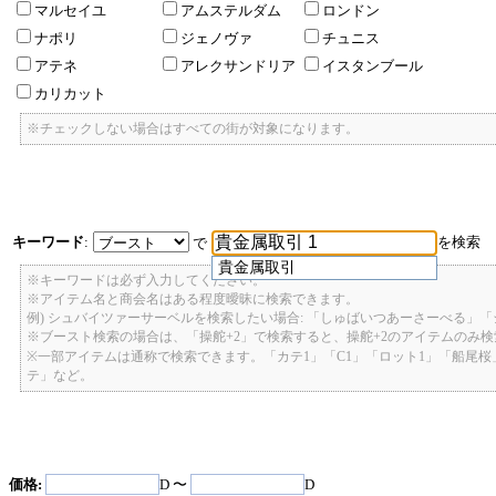
マルセイユ
アムステルダム
ロンドン
ナポリ
ジェノヴァ
チュニス
アテネ
アレクサンドリア
イスタンブール
カリカット
※チェックしない場合はすべての街が対象になります。
キーワード
:
を検索
で
貴金属取引
※キーワードは必ず入力してください。
※アイテム名と商会名はある程度曖昧に検索できます。
例) シュバイツァーサーベルを検索したい場合: 「しゅばいつあーさーべる」
※ブースト検索の場合は、「操舵+2」で検索すると、操舵+2のアイテムのみ
※一部アイテムは通称で検索できます。「カテ1」「C1」「ロット1」「船尾
テ」など。
価格:
D 〜
D