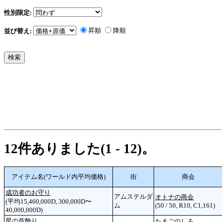
性別限定:
昇順
降順
並び替え:
12件ありました(1 - 12)。
アイテム名(ワールド内平均価格)
街
商会
成功者のお守り
アムステルダ
オトナの商会
(平均15,460,000D, 300,000D〜
ム
(50 / 50, R10, C1,161)
40,000,000D)
星の首飾り
たまごのしろ