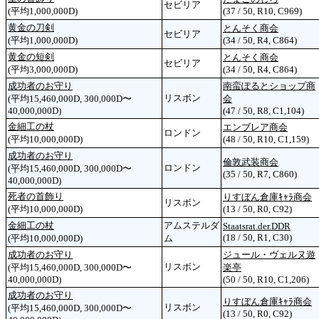
セビリア
(平均1,000,000D)
(37 / 50, R10, C969)
黄金の刀剣
とんそく商会
セビリア
(平均1,000,000D)
(34 / 50, R4, C864)
黄金の短剣
とんそく商会
セビリア
(平均3,000,000D)
(34 / 50, R4, C864)
成功者のお守り
南蛮ぽるとショップ商
リスボン
(平均15,460,000D, 300,000D〜
会
40,000,000D)
(47 / 50, R8, C1,104)
金細工の杖
エンブレア商会
ロンドン
(平均10,000,000D)
(48 / 50, R10, C1,159)
成功者のお守り
倫敦武装商会
ロンドン
(平均15,460,000D, 300,000D〜
(35 / 50, R7, C860)
40,000,000D)
死者の首飾り
りすぼん倉庫ｷｬﾗ商会
リスボン
(平均10,000,000D)
(13 / 50, R0, C92)
金細工の杖
アムステルダ
Staatsrat.der.DDR
(18 / 50, R1, C30)
(平均10,000,000D)
ム
成功者のお守り
ジュール・ヴェルヌ遊
リスボン
(平均15,460,000D, 300,000D〜
楽亭
40,000,000D)
(50 / 50, R10, C1,206)
成功者のお守り
りすぼん倉庫ｷｬﾗ商会
リスボン
(平均15,460,000D, 300,000D〜
(13 / 50, R0, C92)