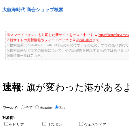
大航海時代 商会ショップ検索
※スマートフォンにも対応した新サイトをテスト中です →
https://searchbeta.mei
※新サイトの更新情報やフィードバックは X
@dol_allies
まで。
※検索結果は2026-08-06 16:46:38時点のものです。そのため、すでに売り
※検索結果など全ての情報について、その正確性を保証するものではありませ
※街情報一覧は
こちら
。
速報
: 旗が変わった港がある
全て
Astraios
Eos
ワールド:
対象街:
セビリア
リスボン
ヴェネツィア