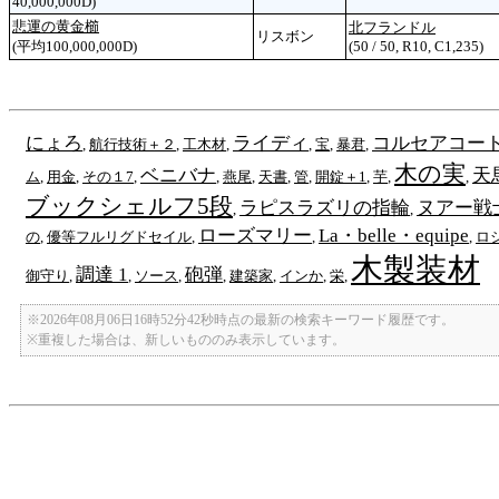
40,000,000D)
悲運の黄金櫛
北フランドル
リスボン
(平均100,000,000D)
(50 / 50, R10, C1,235)
にょろ
ライディ
コルセアコー
,
航行技術＋２
,
工木材
,
,
宝
,
暴君
,
木の実
ベニバナ
天
ム
,
用金
,
その１7
,
,
燕尾
,
天書
,
管
,
開錠＋1
,
芋
,
,
ブックシェルフ5段
ラピスラズリの指輪
ヌアー戦
,
,
ローズマリー
La・belle・equipe
の
,
優等フルリグドセイル
,
,
,
ロ
木製装材
調達 1
砲弾
御守り
,
,
ソース
,
,
建築家
,
インか
,
栄
,
※2026年08月06日16時52分42秒時点の最新の検索キーワード履歴です。
※重複した場合は、新しいもののみ表示しています。